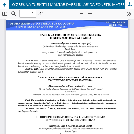
O‘ZBEK VA TURK TILI MAKTAB DARSLIKLARIDA FONETIK MATERIALLAR HAQIDA