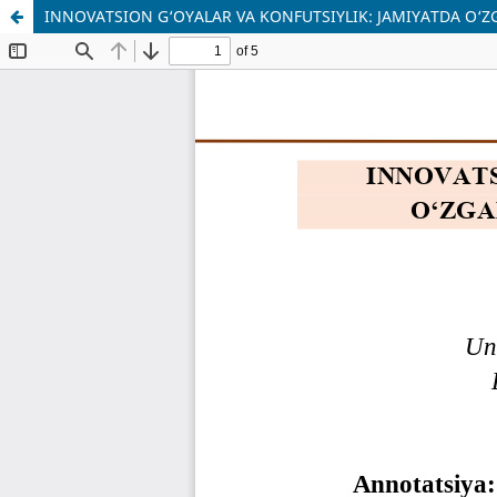
INNOVATSION G‘OYALAR VA KONFUTSIYLIK: JAMIYATDA O‘Z