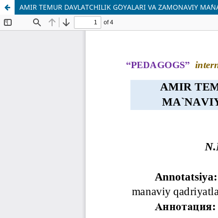
AMIR TEMUR DAVLATCHILIK G`OYALARI VA ZAMONAVIY MA`NAV