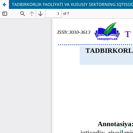
TADBIRKORLIK FAOLIYATI VA XUSUSIY SEKTORNING IQTISOD