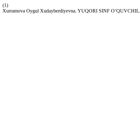
(1)
Xurramova Oygul Xudayberdiyevna. YUQORI SINF O‘QUV