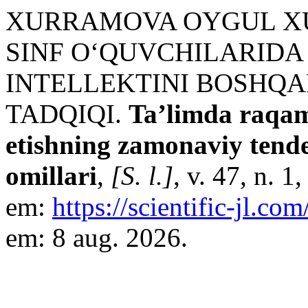
XURRAMOVA OYGUL X
SINF O‘QUVCHILARID
INTELLEKTINI BOSHQA
TADQIQI.
Ta’limda raqam
etishning zamonaviy tende
omillari
,
[S. l.]
, v. 47, n. 
em:
https://scientific-jl.co
em: 8 aug. 2026.