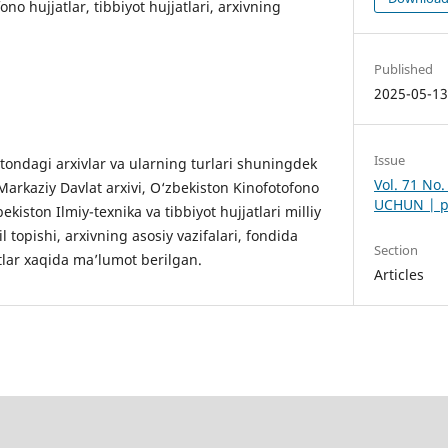
fono hujjatlar, tibbiyot hujjatlari, arxivning
Published
2025-05-1
Issue
ondagi arxivlar va ularning turlari shuningdek
Vol. 71 No
Markaziy Davlat arxivi, O‘zbekiston Kinofotofono
UCHUN | pe
zbekiston Ilmiy-texnika va tibbiyot hujjatlari milliy
il topishi, arxivning asosiy vazifalari, fondida
Section
tlar xaqida ma’lumot berilgan.
Articles