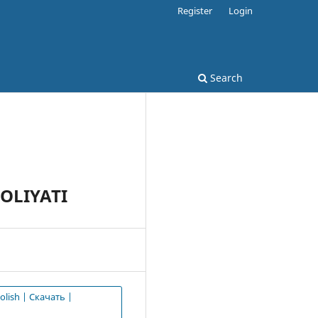
Register
Login
Search
OLIYATI
olish | Скачать |
d