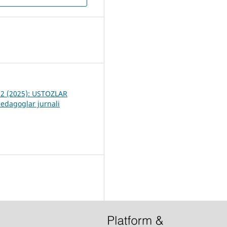
3
. 2 (2025): USTOZLAR
dagoglar jurnali