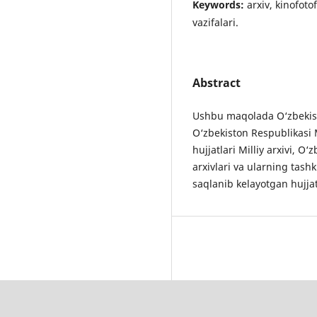
Keywords:
arxiv, kinofoto
vazifalari.
Abstract
Ushbu maqolada O‘zbekist
O‘zbekiston Respublikasi 
hujjatlari Milliy arxivi, O‘
arxivlari va ularning tashk
saqlanib kelayotgan hujja