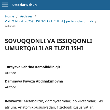
Ustozlar uchun
Home
/
Archives
/
Vol. 71 No. 4 (2025): USTOZLAR UCHUN | pedagoglar jurnali
/
Articles
SOVUQQONLI VA ISSIQQONLI
UMURTQALILAR TUZILISHI
Turayeva Sabrina Kamoliddin qizi
Author
Daminova Fayoza Abdihakimovna
Author
Keywords:
Metabolizm, gomoyotermlar, poikilotermlar, ikki
atrium, Anatomik xususiyatlari, fiziologik xususiyatlar,