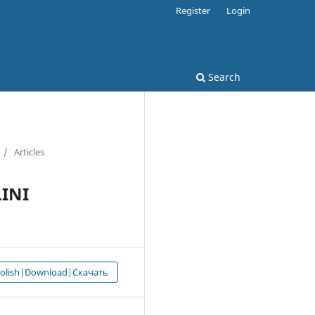
Register
Login
Search
/
Articles
INI
 olish|Download|Скачать