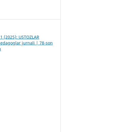
7
. 1 (2025): USTOZLAR
dagoglar jurnali | 78-son
m