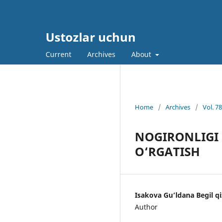
Ustozlar uchun
Current
Archives
About
Home
/
Archives
/
Vol. 7
NОGIRОNLIGI 
О‘RGАTISH
Isakova Gu’ldana Begil qi
Author