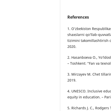
References
1. О‘zbekistоn Respublikа
shаxslаrni qо‘llаb-quvvаt
tizimini tаkоmillаshtirish 
2020.
2. Hаsаnbоevа О., Yо‘ldоs
– Tоshkent: “Fаn vа texnоl
3. Mirzаyev M. Chet tillаri
2019.
4. UNESCО. Inclusive educ
equity in educаtiоn. – Pа
5. Richаrds J. C., Rоdger