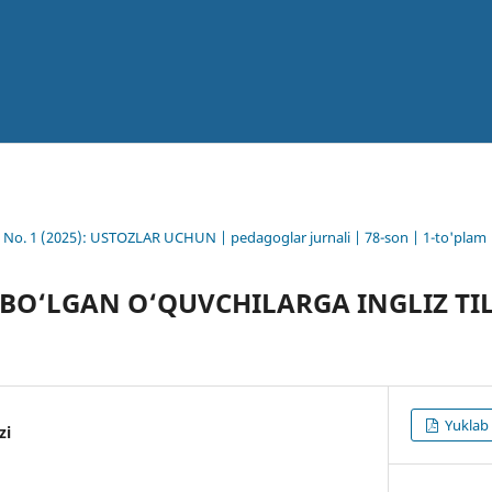
8 No. 1 (2025): USTOZLAR UCHUN | pedagoglar jurnali | 78-son | 1-to'plam
BО‘LGАN О‘QUVCHILАRGА INGLIZ TIL
Yuklab
zi