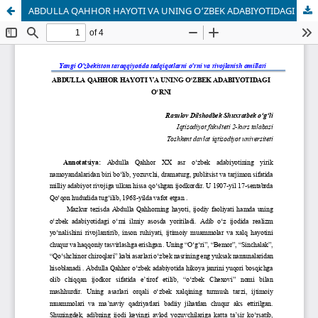
АBDULLА QАHHOR HАYOTI VА UNING O‘ZBEK АDАBIYOTIDАGI O‘RNI