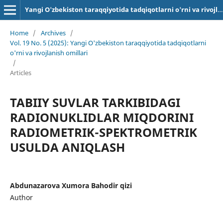
Yangi O'zbekiston taraqqiyotida tadqiqotlarni o'rni va rivojlanish omillari
Home
/
Archives
/
Vol. 19 No. 5 (2025): Yangi O'zbekiston taraqqiyotida tadqiqotlarni
o'rni va rivojlanish omillari
/
Articles
TABIIY SUVLAR TARKIBIDAGI
RADIONUKLIDLAR MIQDORINI
RADIOMETRIK-SPEKTROMETRIK
USULDA ANIQLASH
Abdunazarova Xumora Bahodir qizi
Author