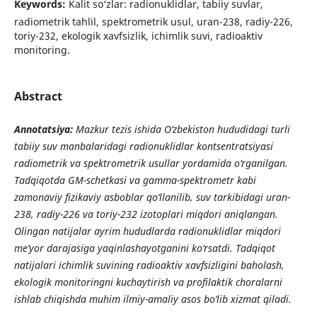
Keywords:
Kalit so‘zlar: radionuklidlar, tabiiy suvlar,
radiometrik tahlil, spektrometrik usul, uran-238, radiy-226,
toriy-232, ekologik xavfsizlik, ichimlik suvi, radioaktiv
monitoring.
Abstract
Annotatsiya:
Mazkur tezis ishida O‘zbekiston hududidagi turli
tabiiy suv manbalaridagi radionuklidlar kontsentratsiyasi
radiometrik va spektrometrik usullar yordamida o‘rganilgan.
Tadqiqotda GM-schetkasi va gamma-spektrometr kabi
zamonaviy fizikaviy asboblar qo‘llanilib, suv tarkibidagi uran-
238, radiy-226 va toriy-232 izotoplari miqdori aniqlangan.
Olingan natijalar ayrim hududlarda radionuklidlar miqdori
me’yor darajasiga yaqinlashayotganini ko‘rsatdi. Tadqiqot
natijalari ichimlik suvining radioaktiv xavfsizligini baholash,
ekologik monitoringni kuchaytirish va profilaktik choralarni
ishlab chiqishda muhim ilmiy-amaliy asos bo‘lib xizmat qiladi.