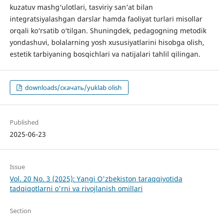
kuzatuv mashg‘ulotlari, tasviriy san’at bilan
integratsiyalashgan darslar hamda faoliyat turlari misollar
orqali ko‘rsatib o‘tilgan. Shuningdek, pedagogning metodik
yondashuvi, bolalarning yosh xususiyatlarini hisobga olish,
estetik tarbiyaning bosqichlari va natijalari tahlil qilingan.
downloads/скачать/yuklab olish
Published
2025-06-23
Issue
Vol. 20 No. 3 (2025): Yangi O'zbekiston taraqqiyotida
tadqiqotlarni o'rni va rivojlanish omillari
Section