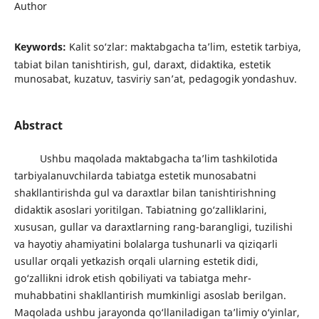
Author
Keywords:
Kalit so‘zlar: maktabgacha ta’lim, estetik tarbiya,
tabiat bilan tanishtirish, gul, daraxt, didaktika, estetik
munosabat, kuzatuv, tasviriy san’at, pedagogik yondashuv.
Abstract
Ushbu maqolada maktabgacha ta’lim tashkilotida
tarbiyalanuvchilarda tabiatga estetik munosabatni
shakllantirishda gul va daraxtlar bilan tanishtirishning
didaktik asoslari yoritilgan. Tabiatning go‘zalliklarini,
xususan, gullar va daraxtlarning rang-barangligi, tuzilishi
va hayotiy ahamiyatini bolalarga tushunarli va qiziqarli
usullar orqali yetkazish orqali ularning estetik didi,
go‘zallikni idrok etish qobiliyati va tabiatga mehr-
muhabbatini shakllantirish mumkinligi asoslab berilgan.
Maqolada ushbu jarayonda qo‘llaniladigan ta’limiy o‘yinlar,