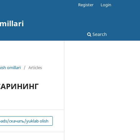
Register
Login
millari
Search
ish omillari
/
Articles
САРИНИНГ
ads/скачать/yuklab olish