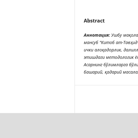
Abstract
Аннотация
:
Ушбу
мақол
мансуб
"
Китоб
ат
-
Тавҳид
ички
алоқадорлик
,
далил
этишдаги
методологик
ё
Асарнинг бўлимларга бўл
башарий, қадарий масалал