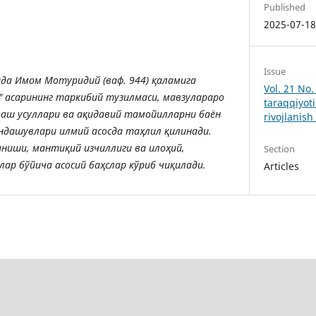
Published
2025-07-1
Issue
ада
Имом
Мотуридий
(
ваф
. 944)
қаламига
Vol. 21 No.
"
асарининг
таркибий
тузилмаси
,
мавзулараро
taraqqiyoti
лаш
усуллари
ва
ақидавий
тамойилларни
баён
rivojlanish
ндашувлари
илмий
асосда
таҳлил
қилинади
.
иниши, мантиқий изчиллиги ва илоҳий,
Section
ар бўйича асосий баҳслар кўриб чиқилади.
Articles