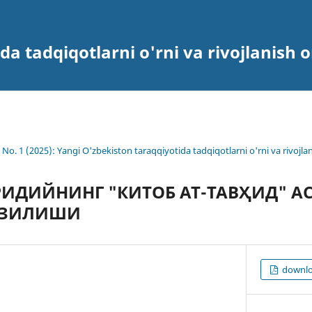
a tadqiqotlarni o'rni va rivojlanish o
1 No. 1 (2025): Yangi O'zbekiston taraqqiyotida tadqiqotlarni o'rni va rivojlan
ИДИЙНИНГ "КИТОБ АТ-ТАВҲИД" А
УЗИЛИШИ
downlo