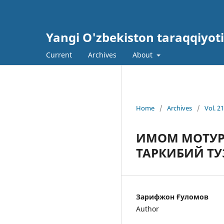
Yangi O'zbekiston taraqqiyotid
Current
Archives
About
Home
/
Archives
/
Vol. 2
ИМОМ МОТУР
ТАРКИБИЙ Т
Зарифжон Ғуломов
Author