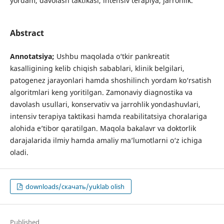
yordam, davolash taktikasi, intensiv terapiya, jarrohlik.
Abstract
Annotatsiya;
Ushbu maqolada o‘tkir pankreatit
kasalligining kelib chiqish sabablari, klinik belgilari,
patogenez jarayonlari hamda shoshilinch yordam ko‘rsatish
algoritmlari keng yoritilgan. Zamonaviy diagnostika va
davolash usullari, konservativ va jarrohlik yondashuvlari,
intensiv terapiya taktikasi hamda reabilitatsiya choralariga
alohida e’tibor qaratilgan. Maqola bakalavr va doktorlik
darajalarida ilmiy hamda amaliy ma’lumotlarni o‘z ichiga
oladi.
downloads/скачать/yuklab olish
Published