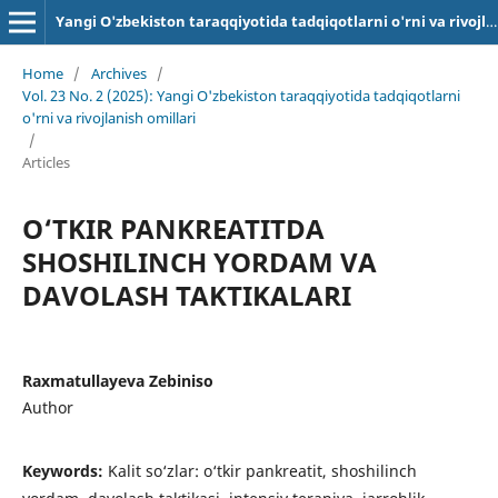
Yangi O'zbekiston taraqqiyotida tadqiqotlarni o'rni va rivojlanish omillari
Home
/
Archives
/
Vol. 23 No. 2 (2025): Yangi O'zbekiston taraqqiyotida tadqiqotlarni
o'rni va rivojlanish omillari
/
Articles
O‘TKIR PANKREATITDA
SHOSHILINCH YORDAM VA
DAVOLASH TAKTIKALARI
Raxmatullayeva Zebiniso
Author
Keywords:
Kalit so‘zlar: o‘tkir pankreatit, shoshilinch