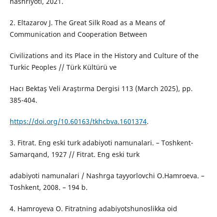
nashriyoti, 2021.
2. Eltazarov J. The Great Silk Road as a Means of
Communication and Cooperation Between
Civilizations and its Place in the History and Culture of the
Turkic Peoples // Türk Kültürü ve
Hacı Bektaş Veli Araştırma Dergisi 113 (March 2025), pp.
385-404.
https://doi.org/10.60163/tkhcbva.1601374
.
3. Fitrat. Eng eski turk adabiyoti namunalari. – Toshkent-
Samarqand, 1927 // Fitrat. Eng eski turk
adabiyoti namunalari / Nashrga tayyorlovchi O.Hamroeva. –
Toshkent, 2008. – 194 b.
4. Hamroyeva O. Fitratning adabiyotshunoslikka oid