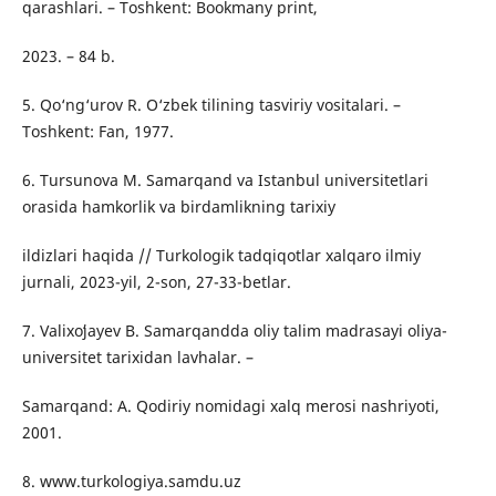
qarashlari. – Toshkent: Bookmany print,
2023. – 84 b.
5. Qo‘ng‘urov R. O‘zbek tilining tasviriy vositalari. –
Toshkent: Fan, 1977.
6. Tursunova M. Samarqand va Istanbul universitetlari
orasida hamkorlik va birdamlikning tarixiy
ildizlari haqida // Turkologik tadqiqotlar xalqaro ilmiy
jurnali, 2023-yil, 2-son, 27-33-betlar.
7. Valixoʻjayev B. Samarqandda oliy talim madrasayi oliya-
universitet tarixidan lavhalar. –
Samarqand: A. Qodiriy nomidagi xalq merosi nashriyoti,
2001.
8. www.turkologiya.samdu.uz