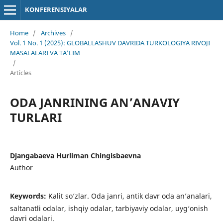
KONFERENSIYALAR
Home
/
Archives
/
Vol. 1 No. 1 (2025): GLOBALLASHUV DAVRIDA TURKOLOGIYA RIVOJI
MASALALARI VA TA’LIM
/
Articles
ODA JANRINING AN’ANAVIY
TURLARI
Djangabaeva Hurliman Chingisbaevna
Author
Keywords:
Kalit so‘zlar. Oda janri, antik davr oda an’analari,
saltanatli odalar, ishqiy odalar, tarbiyaviy odalar, uyg‘onish
davri odalari.