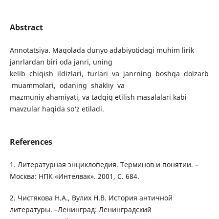
Abstract
Annotatsiya. Maqolada dunyo adabiyotidagi muhim lirik
janrlardan biri oda janri, uning
kelib chiqish ildizlari, turlari va janrning boshqa dolzarb
muammolari, odaning shakliy va
mazmuniy ahamiyati, va tadqiq etilish masalalari kabi
mavzular haqida so‘z etiladi.
References
1. Литературная энциклопедия. Терминов и понятии. –
Москва: НПК «Интелвак». 2001, С. 684.
2. Чистякова Н.А., Вулих Н.В. История античной
литературы. –Ленинград: Ленинградский