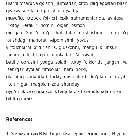
ularni o‘zaro va qo‘shni, jumladan, xitoy xalq eposlari bilan
qiyosiy tarzda o‘rganish maqsadga
muvofiq. O‘zbek folklori epik qahramonlariga, ayniqsa,
“xitoy Herakli” nomini olgan osmon
mergani Xou Yi ko‘p jihati bilan o‘xshashdir. Uning o‘q
otishdagi mahorati Alpomishni, yovuz
yirtqichlarni o‘ldirishi O‘g‘uzxonni, mangulik unsuri
uchun olib borgan harakatlari Afrosiyob
badiiy obrazini yodga soladi. Xitoy folklorida jangchi va
sehrgar ayollar timsollari ham borki,
ularning variantlari turkiy dostonlarda ko‘plab uchraydi.
Keltirilgan maqolamizda shunday
uyg‘unlik va o‘ziga xoslik haqida o‘z fikr-mulohalarimizni
bildirganmiz.
References
1. Жирмунский В.М. Тюркский героический эпос. Изд-во: