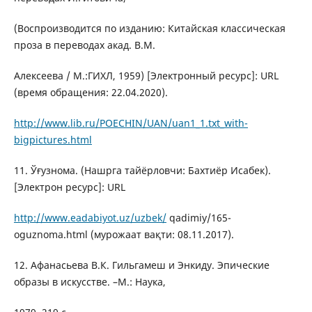
(Воспроизводится по изданию: Китайская классическая
проза в переводах акад. В.М.
Алексеева / М.:ГИХЛ, 1959) [Электронный ресурс]: URL
(время обращения: 22.04.2020).
http://www.lib.ru/POECHIN/UAN/uan1_1.txt_with-
bigpictures.html
11. Ўғузнома. (Нашрга тайёрловчи: Бахтиёр Исабек).
[Электрон ресурс]: URL
http://www.eadabiyot.uz/uzbek/
qadimiy/165-
oguznoma.html (мурожаат вақти: 08.11.2017).
12. Афанасьева В.К. Гильгамеш и Энкиду. Эпические
образы в искусстве. –М.: Наука,