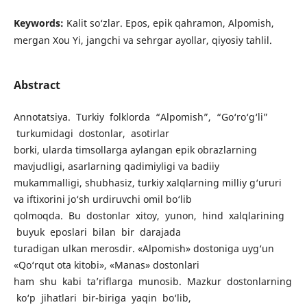
Keywords:
Kalit so‘zlar. Epos, epik qahramon, Alpomish,
mergan Xou Yi, jangchi va sehrgar ayollar, qiyosiy tahlil.
Abstract
Annotatsiya. Turkiy folklorda “Alpomish”, “Go‘ro‘g‘li”
turkumidagi dostonlar, asotirlar
borki, ularda timsollarga aylangan epik obrazlarning
mavjudligi, asarlarning qadimiyligi va badiiy
mukammalligi, shubhasiz, turkiy xalqlarning milliy g‘ururi
va iftixorini jo‘sh urdiruvchi omil bo‘lib
qolmoqda. Bu dostonlar xitoy, yunon, hind xalqlarining
buyuk eposlari bilan bir darajada
turadigan ulkan merosdir. «Alpomish» dostoniga uyg‘un
«Qo‘rqut ota kitobi», «Manas» dostonlari
ham shu kabi taʼriflarga munosib. Mazkur dostonlarning
ko‘p jihatlari bir-biriga yaqin bo‘lib,