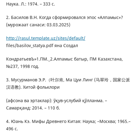
Наука. Л.: 1974. – 333 с.
2. Басилов В.Н. Когда сформировался эпос «Алпамыс»?
(мурожаат санаси: 03.03.2025)
http://rasul.template.uz/sites/default/
files/basilov_statya.pdf яна Создал
КондратьевЪ»1.ПМ._2.Алпамыс батыр, ПМ Казахстана,
№237, 1998 год.
3. Мусурманов Э.Р.（叶尔肯, Ма Цуи Линг (马翠玲，国家公派
汉语教). Хитой фольклори
(афсона ва эртаклар): ўқув-услубий қўлланма. –
Самарқанд: 2014. – 110 б.
4. Юань Кэ. Мифы Древнего Китая: Наука; –Москва; 1965.–
496 с.