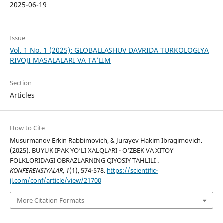
2025-06-19
Issue
Vol. 1 No. 1 (2025): GLOBALLASHUV DAVRIDA TURKOLOGIYA
RIVOJI MASALALARI VA TA’LIM
Section
Articles
How to Cite
Musurmanov Erkin Rabbimovich, & Jurayev Hakim Ibragimovich.
(2025). BUYUK IPAK YO‘LI XALQLARI - O‘ZBEK VA XITOY
FOLKLORIDAGI OBRAZLARNING QIYOSIY TAHLILI .
KONFERENSIYALAR
,
1
(1), 574-578.
https://scientific-
jl.com/conf/article/view/21700
More Citation Formats