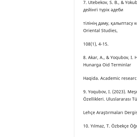
7. Utebekov, S. B., & Yoku
дейінгі түрік əдеби
тілінің даму, қалыптасу к
Oriental Studies,
108(1), 4-15.
8. Akar, A., & Yoqubov, I.
Hunarga Oid Terminlar
Haqida. Academic research
9. Yoqubov, I. (2023). Meş
Özellikleri. Uluslararası T
Lehçe Araştırmaları Dergis
10. Yılmaz, T. Özbekçe Öğ