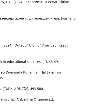
bov, I. H. (2024). Классикалық осман тіліне
езеңдері жəне тілдік ерекшеліктері. Journal of
 H. (2024). Qutadg‟ U Bilig” Asaridagi Kasb-
 in educational sciences, (1), 43-49.
reb Divâninda Kullanilan Hâl Eklerinin
ürk
i (TÜRKLAD), 7(2), 493-500.
reniyoruz (Oʻzbekcha Oʻrganamiz).