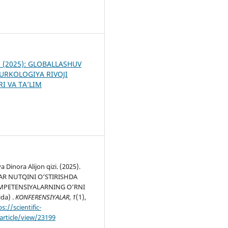
6
 1 (2025): GLOBALLASHUV
URKOLOGIYA RIVOJI
I VA TA’LIM
 Dinora Alijon qizi. (2025).
R NUTQINI O‘STIRISHDA
MPETENSIYALARNING O‘RNI
ida) .
KONFERENSIYALAR
,
1
(1),
s://scientific-
article/view/23199