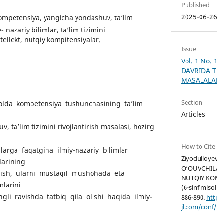
Published
2025-06-2
 Kompetensiya, yangicha yondashuv, ta’lim
y- nazariy bilimlar, ta’lim tizimini
ntellekt, nutqiy kompitensiyalar.
Issue
Vol. 1 No.
DAVRIDA T
MASALALAR
Section
lda kompetensiya tushunchasining ta’lim
Articles
v, ta’lim tizimini rivojlantirish masalasi, hozirgi
How to Cite
larga faqatgina ilmiy-nazariy bilimlar
Ziyodulloyeva
larining
O‘QUVCHILA
rish, ularni mustaqil mushohada eta
NUTQIY KO
mlarini
(6-sinf misol
li ravishda tatbiq qila olishi haqida ilmiy-
886-890.
http
jl.com/conf/