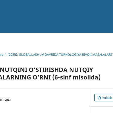
1 No. 1 (2025): GLOBALLASHUV DAVRIDA TURKOLOGIYA RIVOJI MASALALARI 
NUTQINI O‘STIRISHDA NUTQIY
ARNING O‘RNI (6-sinf misolida)
Yuklab
on qizi