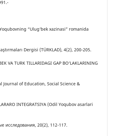
91.-
il Yoqubovning “Ulug‘bek xazinasi” romanida
aştırmaları Dergisi (TÜRKLAD), 4(2), 200-205.
 ‘ZBEK VA TURK TILLARIDAGI GAP BO‘LAKLARINING
l Journal of Education, Social Science &
ANLARARO INTEGRATSIYA (Odil Yoqubov asarlari
 исследования, 20(2), 112-117.