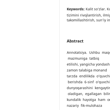
Keywords:
Kalit so‘zlar.
tizimini rivojlantirish, ilmi
takomillashtirish, sun’iy i
Abstract
Annotatsiya. Ushbu maqo
mazmuniga tatbiq
etilishi, yangicha yondashu
zamon talabiga monand
tarzda endilikda o‘quvchi
berishda 6-sinf o‘quvchi
dunyoqarashini kengayti
oladigan, egallagan bili
kundalik hayotga ham ong
nazariy fik-mulohaza