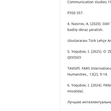
Communication studies.19
P350-357.
4. Nasirov, A. (2020). Od
badiiy obraz yaratish.
Uluslararası Türk Lehçe Ar
5. Yoqubov, I. (2025). O
QIYOSIY
TAVSIFI. FARS Internationa
Humanities., 13(2), 9-14.
6. Yoqubov, I. (2024). F
misolida).
Лучшие интеллектуальные