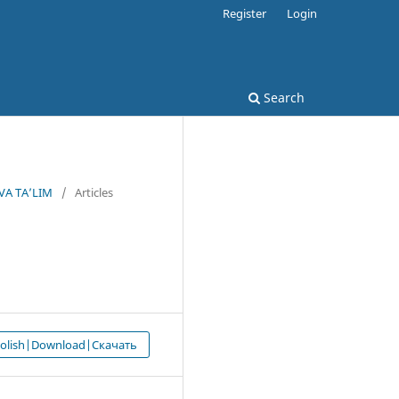
Register
Login
Search
VA TA’LIM
/
Articles
 olish|Download|Скачать