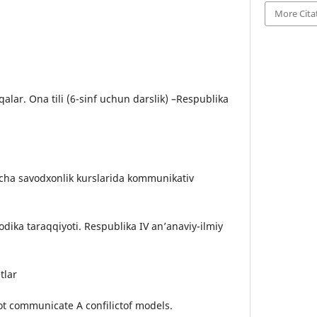
More Cita
lar. Ona tili (6-sinf uchun darslik) –Respublika
yicha savodxonlik kurslarida kommunikativ
todika taraqqiyoti. Respublika IV an’anaviy-ilmiy
tlar
ot communicate A confilictof models.