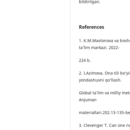
bildirilgan.
References
1. K.M.Mavlonova va boshqa
ta’lim markazi. 2022-
224 b.
2. I.Azimova. Ona tili bo‘
yondashuvni qo‘llash.
Global ta’lim va milliy me
Anjuman
materiallari.202.13-135-be
3. Clevenger T. Can one n