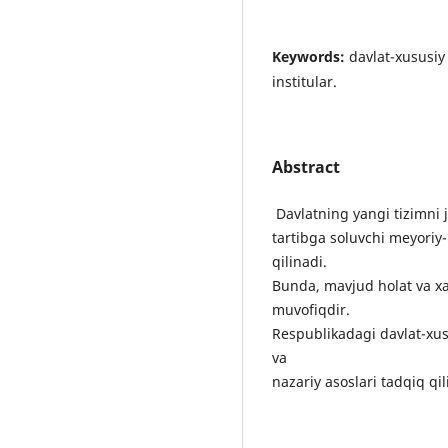
Keywords:
davlat-xususiy 
institular.
Abstract
Davlatning yangi tizimni jo
tartibga soluvchi meyoriy-
qilinadi.
Bunda, mavjud holat va xa
muvofiqdir.
Respublikadagi davlat-xus
va
nazariy asoslari tadqiq qi