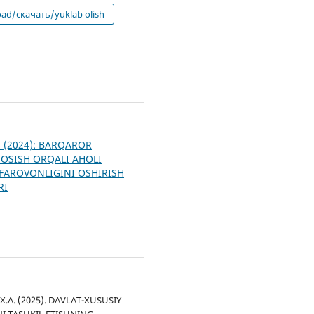
ad/скачать/yuklab olish
9
 1 (2024): BARQAROR
 OʻSISH ORQALI AHOLI
FAROVONLIGINI OSHIRISH
RI
.A. (2025). DAVLAT-XUSUSIY