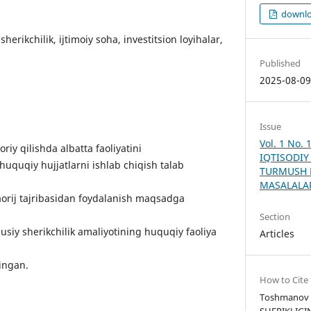
downlo
sherikchilik, ijtimoiy soha, investitsion loyihalar,
Published
2025-08-0
Issue
Vol. 1 No.
riy qilishda albatta faoliyatini
IQTISODIY
huquqiy hujjatlarni ishlab chiqish talab
TURMUSH 
MASALALA
orij tajribasidan foydalanish maqsadga
Section
usiy sherikchilik amaliyotining huquqiy faoliya
Articles
lingan.
How to Cite
Toshmanov X