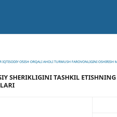
AROR IQTISODIY OʻSISH ORQALI AHOLI TURMUSH FAROVONLIGINI OSHIRISH 
IY SHERIKLIGINI TASHKIL ETISHNIN
LARI