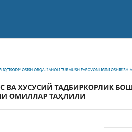
AROR IQTISODIY OʻSISH ORQALI AHOLI TURMUSH FAROVONLIGINI OSHIRISH 
ЕС ВА XУСУСИЙ ТАДБИРКОРЛИК Б
ВЧИ ОМИЛЛАР ТАҲЛИЛИ