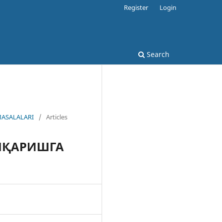
Register
Login
Search
MASALALARI
/
Articles
ОШҚАРИШГА