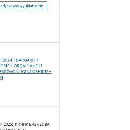
ad/скачать/yuklab olish
5
 1 (2024): BARQAROR
 OʻSISH ORQALI AHOLI
FAROVONLIGINI OSHIRISH
RI
в. (2025). КИЧИК БИЗНЕС ВА