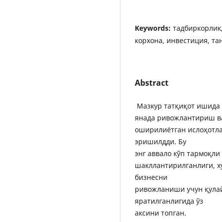
Keywords:
тадбиркорлик,
корхона, инвестиция, та
Abstract
Мазкур татқиқот ишида
янада ривожлантириш в
оширилиётган ислоҳотла
эришилдди. Бу
энг аввало кўп тармоқли
шакллантирилганлиги, ху
бизнесни
ривожланиши учун қула
яратилганлигида ўз
аксини топган.