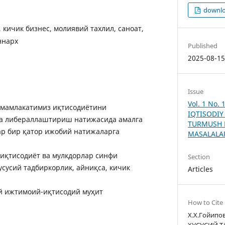
downlo
 кичик бизнес, молиявий тахлил, саноат,
ннарx
Published
2025-08-1
Issue
Vol. 1 No.
 мамлакатимиз иқтисодиётини
IQTISODIY
а либераллаштириш натижасида амалга
TURMUSH 
р бир қатор ижобий натижаларга
MASALALA
 иқтисодиёт ва мулкдорлар синфи
Section
сусий тадбиркорлик, айниқса, кичик
Articles
й ижтимоий-иқтисодий муҳит
How to Cite
Х.Х.Гойипо