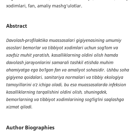
xodimlari, fan, amaliy mashg‘ulotlar.
Abstract
Davolash-profilaktika muassasalari gigiyenasining umumiy
asoslari bemorlar va tibbiyot xodimlari uchun sog‘lom va
xavfsiz muhit yaratish, kasalliklarning oldini olish hamda
davolash jarayonlarini samarali tashkil etishda muhim
ahamiyatga ega bo‘lgan fan va amaliyot sohasidir. Ushbu soha
gigiyena qoidalari, sanitariya normalari va tibbiy ekologiya
tamoyillarini o‘z ichiga oladi, bu esa muassasalarda infeksion
kasalliklarning tarqalishini oldini olish, shuningdek,
bemorlarning va tibbiyot xodimlarining sog‘lig‘ini saqlashga
xizmat qiladi.
Author Biographies