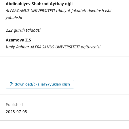
Abdinabiyev Shahzod Aytbay oʻgʻli
ALFRAGANUS UNIVERSITETI tibbiyot fakulteti davolash ishi
yoʻnalishi
222 guruh talabasi
Azamova Z.S
Ilmiy Rahbar ALFRAGANUS UNIVERSITETI oʻqituvchisi
download/скачать/yuklab olish
Published
2025-07-05