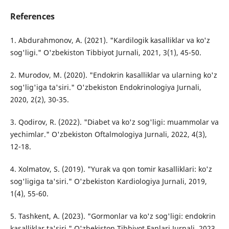
References
1. Abdurahmonov, A. (2021). "Kardilogik kasalliklar va ko'z
sog'ligi." O'zbekiston Tibbiyot Jurnali, 2021, 3(1), 45-50.
2. Murodov, M. (2020). "Endokrin kasalliklar va ularning ko'z
sog'lig'iga ta'siri." O'zbekiston Endokrinologiya Jurnali,
2020, 2(2), 30-35.
3. Qodirov, R. (2022). "Diabet va ko'z sog'ligi: muammolar va
yechimlar." O'zbekiston Oftalmologiya Jurnali, 2022, 4(3),
12-18.
4. Xolmatov, S. (2019). "Yurak va qon tomir kasalliklari: ko'z
sog'ligiga ta'siri." O'zbekiston Kardiologiya Jurnali, 2019,
1(4), 55-60.
5. Tashkent, A. (2023). "Gormonlar va ko'z sog'ligi: endokrin
kasalliklar ta'siri." O'zbekiston Tibbiyot Fanlari Jurnali, 2023,