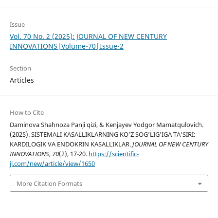
Issue
Vol. 70 No. 2 (2025): JOURNAL OF NEW CENTURY
INNOVATIONS|Volume-70|Issue-2
Section
Articles
How to Cite
Daminova Shahnoza Panji qizi, & Kenjayev Yodgor Mamatqulovich.
(2025). SISTEMALI KASALLIKLARNING KO’Z SOG’LIG’IGA TAʼSIRI:
KARDILOGIK VA ENDOKRIN KASALLIKLAR.
JOURNAL OF NEW CENTURY
INNOVATIONS
,
70
(2), 17-20.
https://scientific-
jl.com/new/article/view/1650
More Citation Formats