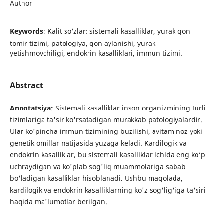
Author
Keywords:
Kalit so‘zlar: sistemali kasalliklar, yurak qon
tomir tizimi, patologiya, qon aylanishi, yurak
yetishmovchiligi, endokrin kasalliklari, immun tizimi.
Abstract
Annotatsiya:
Sistemali kasalliklar inson organizmining turli
tizimlariga ta'sir ko'rsatadigan murakkab patologiyalardir.
Ular ko'pincha immun tizimining buzilishi, avitaminoz yoki
genetik omillar natijasida yuzaga keladi. Kardilogik va
endokrin kasalliklar, bu sistemali kasalliklar ichida eng ko'p
uchraydigan va ko'plab sog'liq muammolariga sabab
bo'ladigan kasalliklar hisoblanadi. Ushbu maqolada,
kardilogik va endokrin kasalliklarning ko'z sog'lig'iga ta'siri
haqida ma'lumotlar berilgan.