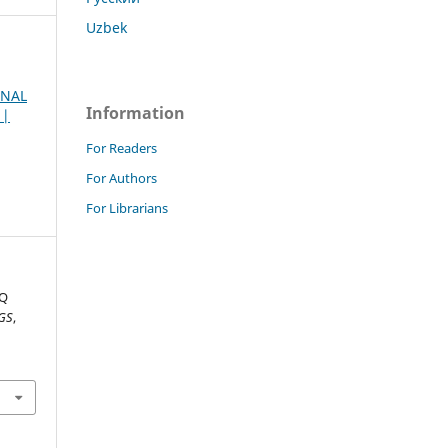
Uzbek
RNAL
Information
 |
For Readers
For Authors
For Librarians
IQ
GS
,