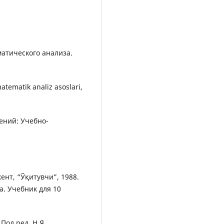
матического анализа.
tematik analiz asoslari,
ений: Учебно-
ент, “Ўқитувчи”, 1988.
а. Учебник для 10
Под ред. Н.Я.