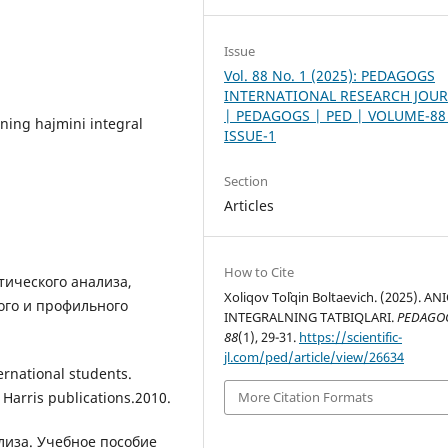
Issue
Vol. 88 No. 1 (2025): PEDAGOGS
INTERNATIONAL RESEARCH JOU
| PEDAGOGS | PED | VOLUME-88
ning hajmini integral
ISSUE-1
Section
Articles
How to Cite
тического анализа,
Xoliqov To`lqin Boltaevich. (2025). AN
вого и профильного
INTEGRALNING TATBIQLARI.
PEDAGO
88
(1), 29-31.
https://scientific-
jl.com/ped/article/view/26634
ernational students.
Harris publications.2010.
More Citation Formats
ализа. Учебное пособие