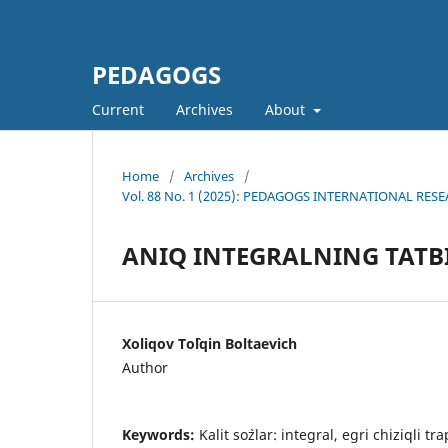
PEDAGOGS
Current
Archives
About
Home
/
Archives
/
Vol. 88 No. 1 (2025): PEDAGOGS INTERNATIONAL RES
ANIQ INTEGRALNING TATB
Xoliqov To`lqin Boltaevich
Author
Keywords:
Kalit so`zlar: integral, egri chiziqli tr