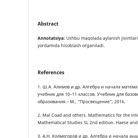
Abstract
Annotatsiya:
Ushbu maqolada aylanish jisimlari
yordamida hisoblash o`rganiladi.
References
1. Ш.A. Алимов и др. Алгебра и начала матема
учебник для 10–11 классов. Учебник для базо
образования.– М., “Просвещение”, 2016.
2. Mal Coad and others. Mathematics for the int
Mathematical Studies SL 2nd edition. Haese and 
3. А.Н. Колмогоров и др. Алгебра и начала ан