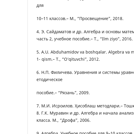
для
10–11 классов.– М., “Просвещение”, 2018.
4. Э. Сайдаматов и др. Алгебра и основы мате
часть 2, учебное пособие.– Т., “Ilm ziyo”, 2016.
5. A.U. Abduhamidov va boshqalar. Algebra va ma
1- qism.– T., “O‘qituvchi”, 2012.
6. Н.П. Филичева. Уравнения и системы уравн
етодическое
пособие.– “Рязань”, 2009.
7. М.И. Исроилов. Ҳисоблаш методлари.– Тошк
8. Г.К. Муравин и др. Алгебра и начала анализ
класса. М., “Дрофа”, 2006.
9. Алгебра. Учебное пособие для 9–10 классов. 