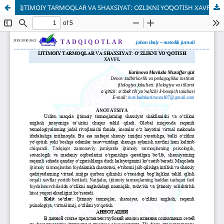
IJTIMOIY TARMOQLAR VA SHAXSIYAT: OʻZLIKNI YOʻQOTISH XAVFI.