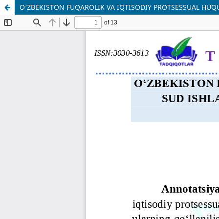
O‘ZBEKISTON FUQAROLIK VA IQTISODIY PROTSESSUAL HUQUQ