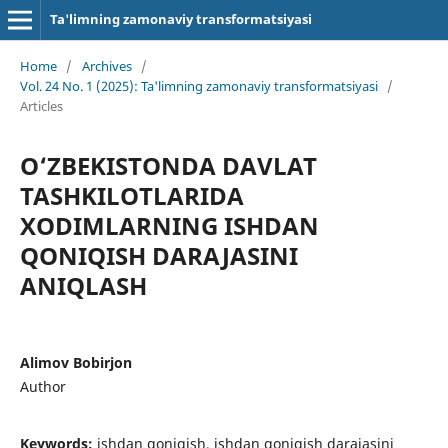
Ta'limning zamonaviy transformatsiyasi
Home
/
Archives
/
Vol. 24 No. 1 (2025): Ta'limning zamonaviy transformatsiyasi
/
Articles
O‘ZBEKISTONDA DAVLAT
TASHKILOTLARIDA
XODIMLARNING ISHDAN
QONIQISH DARAJASINI
ANIQLASH
Alimov Bobirjon
Author
Keywords:
ishdan qoniqish, ishdan qoniqish darajasini