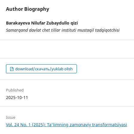
Author Biography
Barakayeva Nilufar Zubaydullo qizi
Samarqand davlat chet tillar instituti mustaqil tadqiqotchisi
download/скачать/yuklab olish
Published
2025-10-11
Issue
Vol. 24 No. 1 (2025): Ta'limning zamonaviy transformatsiyasi