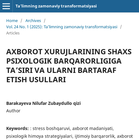
Ta'limning zamonaviy transformatsiyasi
Home
/
Archives
/
Vol. 24 No. 1 (2025): Ta'limning zamonaviy transformatsiyasi
/
Articles
AXBOROT XURUJLARINING SHAXS
PSIXOLOGIK BARQARORLIGIGA
TA’SIRI VA ULARNI BARTARAF
ETISH USULLARI
Barakayeva Nilufar Zubaydullo qizi
Author
Keywords:
: stress boshqaruvi, axborot madaniyati,
psixologik himoya strategiyalari, ijtimoiy barqarorlik, axborot