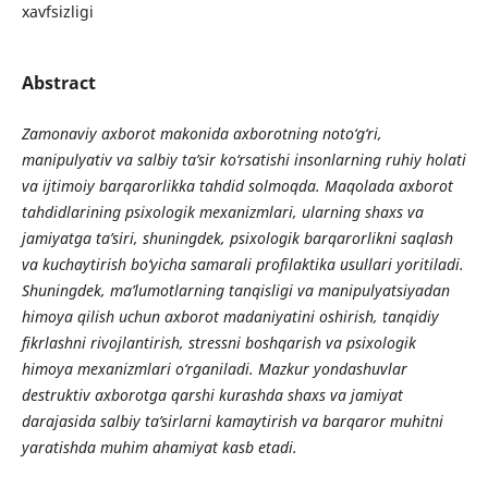
xavfsizligi
Abstract
Zamonaviy axborot makonida axborotning noto‘g‘ri,
manipulyativ va salbiy ta’sir ko‘rsatishi insonlarning ruhiy holati
va ijtimoiy barqarorlikka tahdid solmoqda. Maqolada axborot
tahdidlarining psixologik mexanizmlari, ularning shaxs va
jamiyatga ta’siri, shuningdek, psixologik barqarorlikni saqlash
va kuchaytirish bo‘yicha samarali profilaktika usullari yoritiladi.
Shuningdek, ma’lumotlarning tanqisligi va manipulyatsiyadan
himoya qilish uchun axborot madaniyatini oshirish, tanqidiy
fikrlashni rivojlantirish, stressni boshqarish va psixologik
himoya mexanizmlari o‘rganiladi. Mazkur yondashuvlar
destruktiv axborotga qarshi kurashda shaxs va jamiyat
darajasida salbiy ta’sirlarni kamaytirish va barqaror muhitni
yaratishda muhim ahamiyat kasb etadi.