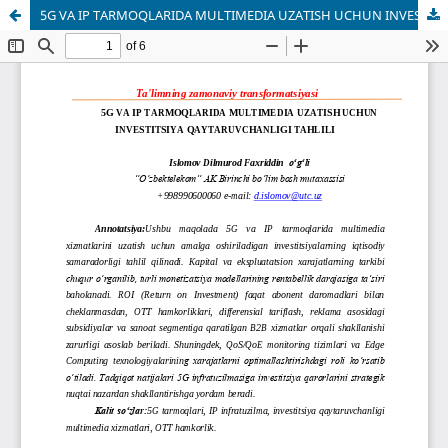
5G VA IP TARMOQLARIDA MULTIMEDIA UZATISH UCHUN INVESTITSIYA QAYTARUVCHANLIGI TAHLILI