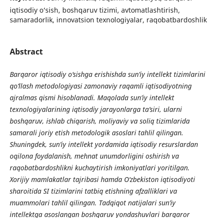
iqtisodiy o‘sish, boshqaruv tizimi, avtomatlashtirish,
samaradorlik, innovatsion texnologiyalar, raqobatbardoshlik
Abstract
Barqaror iqtisodiy o‘sishga erishishda sun’iy intellekt tizimlarini
qo‘llash metodologiyasi zamonaviy raqamli iqtisodiyotning
ajralmas qismi hisoblanadi. Maqolada sun’iy intellekt
texnologiyalarining iqtisodiy jarayonlarga ta’siri, ularni
boshqaruv, ishlab chiqarish, moliyaviy va soliq tizimlarida
samarali joriy etish metodologik asoslari tahlil qilingan.
Shuningdek, sun’iy intellekt yordamida iqtisodiy resurslardan
oqilona foydalanish, mehnat unumdorligini oshirish va
raqobatbardoshlikni kuchaytirish imkoniyatlari yoritilgan.
Xorijiy mamlakatlar tajribasi hamda O‘zbekiston iqtisodiyoti
sharoitida SI tizimlarini tatbiq etishning afzalliklari va
muammolari tahlil qilingan. Tadqiqot natijalari sun’iy
intellektga asoslangan boshqaruv yondashuvlari barqaror