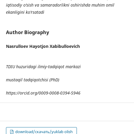
iqtisodiy o‘sish va samaradorlikni oshirishda muhim omil
ekanligini ko‘rsatadi
Author Biography
Nasrulloev Hayotjon Xabibulloevich
TDIU huzuridagi ilmiy-tadqiqot markazi
mustaqil tadqiqotchisi (PhD)
https://orcid.org/0009-0008-0394-5946
download/скачать/yuklab olish