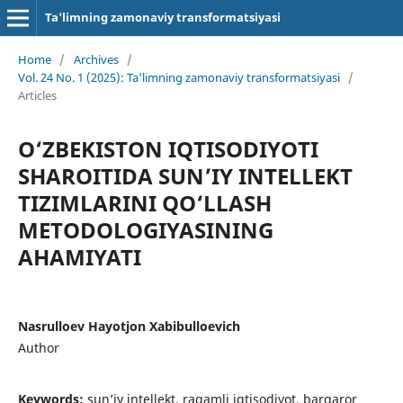
Ta'limning zamonaviy transformatsiyasi
Home
/
Archives
/
Vol. 24 No. 1 (2025): Ta'limning zamonaviy transformatsiyasi
/
Articles
O‘ZBEKISTON IQTISODIYOTI
SHAROITIDA SUN’IY INTELLEKT
TIZIMLARINI QO‘LLASH
METODOLOGIYASINING
AHAMIYATI
Nasrulloev Hayotjon Xabibulloevich
Author
Keywords:
sun’iy intellekt, raqamli iqtisodiyot, barqaror