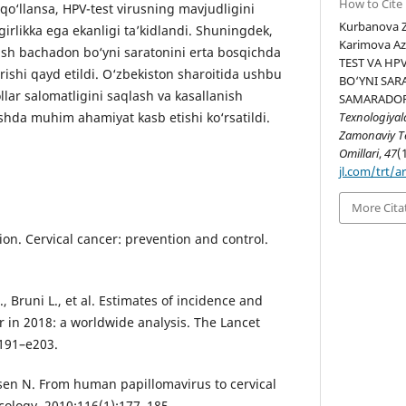
How to Cite
qo‘llansa, HPV-test virusning mavjudligini
Kurbanova 
girlikka ega ekanligi ta’kidlandi. Shuningdek,
Karimova Az
llash bachadon bo‘yni saratonini erta bosqichda
TEST VA HP
rishi qayd etildi. O‘zbekiston sharoitida ushbu
BO‘YNI SAR
ollar salomatligini saqlash va kasallanish
SAMARADOR
ishda muhim ahamiyat kasb etishi ko‘rsatildi.
Texnologiyal
Zamonaviy Te
Omillari
,
47
(
jl.com/trt/a
More Cita
on. Cervical cancer: prevention and control.
, Bruni L., et al. Estimates of incidence and
er in 2018: a worldwide analysis. The Lancet
e191–e203.
sen N. From human papillomavirus to cervical
cology. 2010;116(1):177–185.