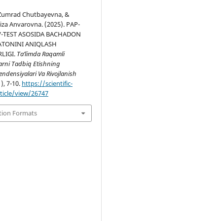
Zumrad Chutbayevna, &
iza Anvarovna. (2025). PAP-
V-TEST ASOSIDA BACHADON
ATONINI ANIQLASH
LIGI.
Ta’limda Raqamli
arni Tadbiq Etishning
ndensiyalari Va Rivojlanish
1), 7-10.
https://scientific-
rticle/view/26747
tion Formats