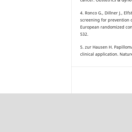
4. Ronco G., Dillner J., Elf
screening for prevention o
European randomized contr
532.
5. zur Hausen H. Papillom
clinical application. Natu