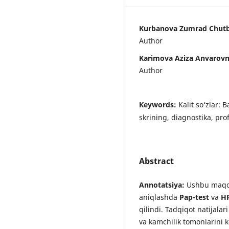
Kurbanova Zumrad Chut
Author
Karimova Aziza Anvarov
Author
Keywords:
Kalit so‘zlar: 
skrining, diagnostika, prof
Abstract
Annotatsiya:
Ushbu maqol
aniqlashda
Pap-test
va
HP
qilindi. Tadqiqot natijalar
va kamchilik tomonlarini k