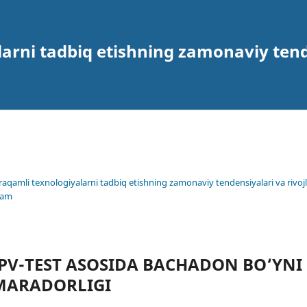
arni tadbiq etishning zamonaviy tende
 raqamli texnologiyalarni tadbiq etishning zamonaviy tendensiyalari va rivojl
lam
HPV-TEST ASOSIDA BACHADON BO‘YNI
MARADORLIGI