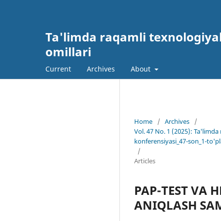
Ta'limda raqamli texnologiyal
omillari
Current
Archives
About
Home
/
Archives
/
Vol. 47 No. 1 (2025): Ta'limda
konferensiyasi_47-son_1-to'p
/
Articles
PAP-TEST VA 
ANIQLASH SA