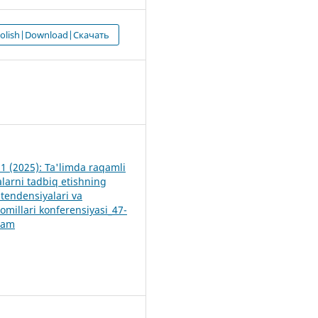
 olish|Download|Скачать
5
 1 (2025): Ta'limda raqamli
alarni tadbiq etishning
tendensiyalari va
 omillari konferensiyasi_47-
lam