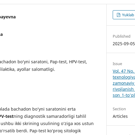
Yuklab
bayevna
na
Published
2025-09-0
Bachadon bo‘yni saratoni, Pap-test, HPV-test,
Issue
ilaktika, ayollar salomatligi.
Vol. 47 No.
texnologiy
zamonaviy 
rivojlanish
son_1-to'p
ada bachadon bo‘yni saratonini erta
Section
V-test
ning diagnostik samaradorligi tahlil
Articles
i ushbu ikki skrining usulining o‘ziga xos ustun
o‘rsatib berdi. Pap-test ko‘proq sitologik