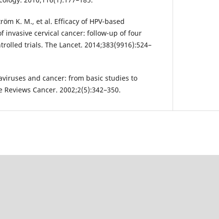
ström K. M., et al. Efficacy of HPV-based
f invasive cervical cancer: follow-up of four
olled trials. The Lancet. 2014;383(9916):524–
aviruses and cancer: from basic studies to
re Reviews Cancer. 2002;2(5):342–350.