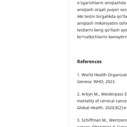
o‘zgarishlarni aniqlashda 
aniqlash orqali yuqori sez
ikki testni birgalikda qo‘
aniqlash imkoniyatini oshi
testlarni keng qo‘llash ay
ko‘rsatkichlarini kamaytir
References
1. World Health Organizati
Geneva: WHO, 2023.
2. Arbyn M., Weiderpass E.
mortality of cervical canc
Global Health. 2020;8(2):
3. Schiffman M., Wentzen
cancer. Obstetrics & Gyne