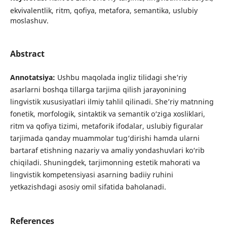
ekvivalentlik, ritm, qofiya, metafora, semantika, uslubiy
moslashuv.
Abstract
Annotatsiya
:
Ushbu maqolada ingliz tilidagi she’riy
asarlarni boshqa tillarga tarjima qilish jarayonining
lingvistik xususiyatlari ilmiy tahlil qilinadi. She’riy matnning
fonetik, morfologik, sintaktik va semantik o‘ziga xosliklari,
ritm va qofiya tizimi, metaforik ifodalar, uslubiy figuralar
tarjimada qanday muammolar tug‘dirishi hamda ularni
bartaraf etishning nazariy va amaliy yondashuvlari ko‘rib
chiqiladi. Shuningdek, tarjimonning estetik mahorati va
lingvistik kompetensiyasi asarning badiiy ruhini
yetkazishdagi asosiy omil sifatida baholanadi.
References