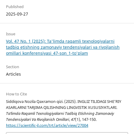
Published
2025-09-27
Issue
Vol. 47 No. 1 (2025): Ta'limda raqamli texnologiyalarni
tadbiq etishning zamonaviy tendensiyalari va rivojlanish
omillari konferensiyasi_47-son_1-to'plam
Section
Articles
How to Cite
Siddiqova Nozila Qaxramon qizi. (2025). INGLIZ TILIDAGI SHE’RIY
ASARLARNI TARJIMA QILISHNING LINGVISTIK XUSUSIYATLARI.
Ta’limda Raqamli Texnologiyalarni Tadbiq Etishning Zamonaviy
Tendensiyalari Va Rivojlanish Omillari
,
47
(1), 147-150.
https://scientific-jl.com/trt/article/view/27004