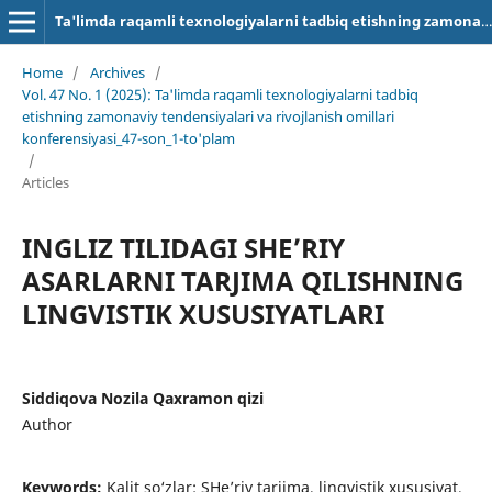
Ta'limda raqamli texnologiyalarni tadbiq etishning zamonaviy tendensiyalari va rivojlanish omillari
Home
/
Archives
/
Vol. 47 No. 1 (2025): Ta'limda raqamli texnologiyalarni tadbiq
etishning zamonaviy tendensiyalari va rivojlanish omillari
konferensiyasi_47-son_1-to'plam
/
Articles
INGLIZ TILIDAGI SHE’RIY
ASARLARNI TARJIMA QILISHNING
LINGVISTIK XUSUSIYATLARI
Siddiqova Nozila Qaxramon qizi
Author
Keywords:
Kalit so‘zlar: SHe’riy tarjima, lingvistik xususiyat,