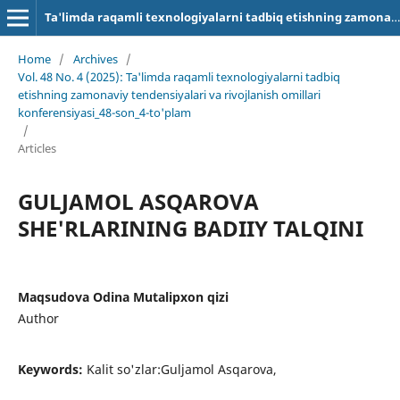
Ta'limda raqamli texnologiyalarni tadbiq etishning zamonaviy tendensiyalari va rivojlanish omillari
Home
/
Archives
/
Vol. 48 No. 4 (2025): Ta'limda raqamli texnologiyalarni tadbiq
etishning zamonaviy tendensiyalari va rivojlanish omillari
konferensiyasi_48-son_4-to'plam
/
Articles
GULJAMOL ASQAROVA
SHE'RLARINING BADIIY TALQINI
Maqsudova Odina Mutalipxon qizi
Author
Keywords:
Kalit so'zlar:Guljamol Asqarova,