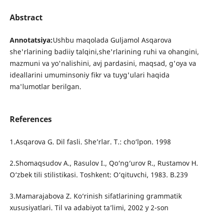
Abstract
Annotatsiya:
Ushbu maqolada Guljamol Asqarova
she'rlarining badiiy talqini,she'rlarining ruhi va ohangini,
mazmuni va yo'nalishini, avj pardasini, maqsad, g'oya va
ideallarini umuminsoniy fikr va tuyg'ulari haqida
ma'lumotlar berilgan.
References
1.Asqarova G. Dil fasli. She’rlar. T.: cho‘lpon. 1998
2.Shomaqsudov A., Rasulov I., Qo‘ng‘urov R., Rustamov H.
O‘zbek tili stilistikasi. Toshkent: O‘qituvchi, 1983. B.239
3.Mamarajabova Z. Ko‘rinish sifatlarining grammatik
xususiyatlari. Til va adabiyot ta’limi, 2002 y 2-son