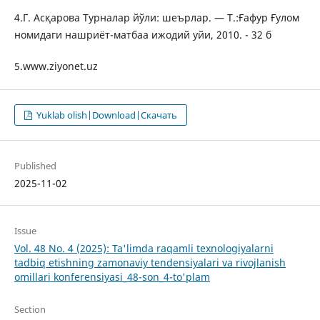
4.Г. Асқарова Турналар йўли: шеърлар. — Т.:Ғафур Ғулом
номидаги нашриёт-матбаа ижодий уйи, 2010. - 32 б
5.www.ziyonet.uz
Yuklab olish|Download|Скачать
Published
2025-11-02
Issue
Vol. 48 No. 4 (2025): Ta'limda raqamli texnologiyalarni
tadbiq etishning zamonaviy tendensiyalari va rivojlanish
omillari konferensiyasi_48-son_4-to'plam
Section