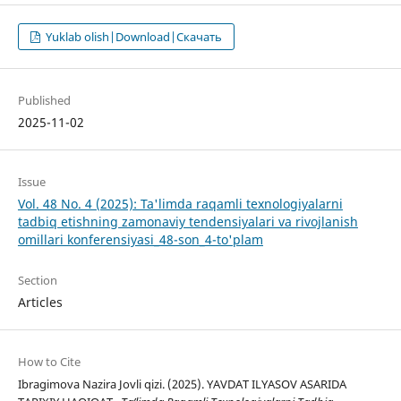
Yuklab olish|Download|Скачать
Published
2025-11-02
Issue
Vol. 48 No. 4 (2025): Ta'limda raqamli texnologiyalarni
tadbiq etishning zamonaviy tendensiyalari va rivojlanish
omillari konferensiyasi_48-son_4-to'plam
Section
Articles
How to Cite
Ibragimova Nazira Jovli qizi. (2025). YAVDAT ILYASOV ASARIDA