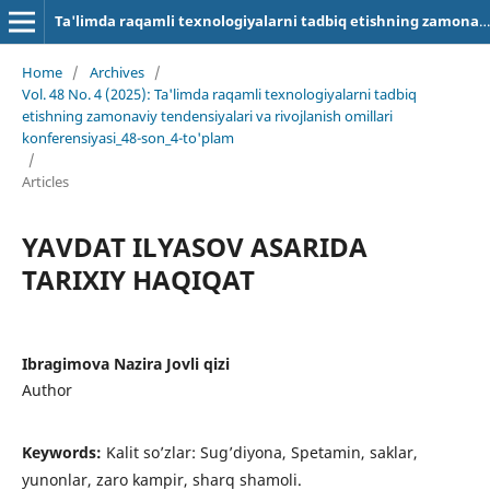
Ta'limda raqamli texnologiyalarni tadbiq etishning zamonaviy tendensiyalari va rivojlanish omillari
Home
/
Archives
/
Vol. 48 No. 4 (2025): Ta'limda raqamli texnologiyalarni tadbiq
etishning zamonaviy tendensiyalari va rivojlanish omillari
konferensiyasi_48-son_4-to'plam
/
Articles
YAVDAT ILYASOV ASARIDA
TARIXIY HAQIQAT
Ibragimova Nazira Jovli qizi
Author
Keywords:
Kalit so’zlar: Sug’diyona, Spetamin, saklar,
yunonlar, zaro kampir, sharq shamoli.