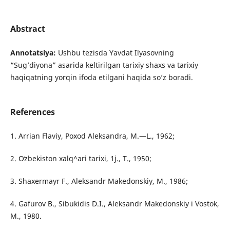
Abstract
Annotatsiya:
Ushbu tezisda
Yavdat Ilyasovning
“Sug’diyona” asarida keltirilgan tarixiy shaxs va tarixiy
haqiqatning yorqin ifoda etilgani haqida so’z boradi.
References
1. Arrian Flaviy, Poxod Aleksandra, M.—L., 1962;
2. Oʻzbekiston xalq^ari tarixi, 1j., T., 1950;
3. Shaxermayr F., Aleksandr Makedonskiy, M., 1986;
4. Gafurov B., Sibukidis D.I., Aleksandr Makedonskiy i Vostok,
M., 1980.