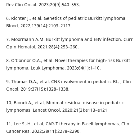
Rev Clin Oncol. 2023;20(9):540–553.
6. Richter J., et al. Genetics of pediatric Burkitt lymphoma.
Blood. 2022;139(14):2103–2117.
7. Moormann A.M. Burkitt lymphoma and EBV infection. Curr
Opin Hematol. 2021;28(4):253–260.
8. O’Connor O.A., et al. Novel therapies for high-risk Burkitt
lymphoma. Leuk Lymphoma. 2023;64(1):1–10.
9. Thomas D.A., et al. CNS involvement in pediatric BL. J Clin
Oncol. 2019;37(15):1328–1338.
10. Biondi A., et al. Minimal residual disease in pediatric
lymphomas. Lancet Oncol. 2020;21(3):e113–e121.
11. Lee S.-H., et al. CAR-T therapy in B-cell lymphomas. Clin
Cancer Res. 2022;28(11):2278–2290.