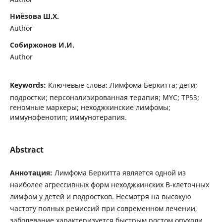
Ниёзова Ш.Х.
Author
Собиржонов И.И.
Author
Keywords:
Ключевые слова: Лимфома Беркитта; дети;
подростки; персонализированная терапия; MYC; TP53;
геномные маркеры; неходжкинские лимфомы;
иммунофенотип; иммунотерапия.
Abstract
Аннотация:
Лимфома Беркитта является одной из
наиболее агрессивных форм неходжкинских В-клеточных
лимфом у детей и подростков. Несмотря на высокую
частоту полных ремиссий при современном лечении,
заболевание характеризуется быстрым ростом опухоли,