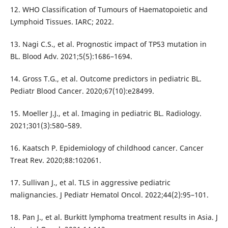
12. WHO Classification of Tumours of Haematopoietic and
Lymphoid Tissues. IARC; 2022.
13. Nagi C.S., et al. Prognostic impact of TP53 mutation in
BL. Blood Adv. 2021;5(5):1686–1694.
14. Gross T.G., et al. Outcome predictors in pediatric BL.
Pediatr Blood Cancer. 2020;67(10):e28499.
15. Moeller J.J., et al. Imaging in pediatric BL. Radiology.
2021;301(3):580–589.
16. Kaatsch P. Epidemiology of childhood cancer. Cancer
Treat Rev. 2020;88:102061.
17. Sullivan J., et al. TLS in aggressive pediatric
malignancies. J Pediatr Hematol Oncol. 2022;44(2):95–101.
18. Pan J., et al. Burkitt lymphoma treatment results in Asia. J