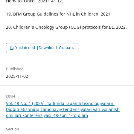
Hematol Oncol. 2021;14:112.
19. BFM Group Guidelines for NHL in Children. 2021.
20. Children's Oncology Group (COG) protocols for BL. 2022.
Yuklab olish|Download|Скачать
Published
2025-11-02
Issue
Vol. 48 No. 4 (2025): Ta'limda raqamli texnologiyalarni
tadbiq etishning zamonaviy tendensiyalari va rivojlanish
omillari konferensiyasi_48-son_4-to'plam
Section