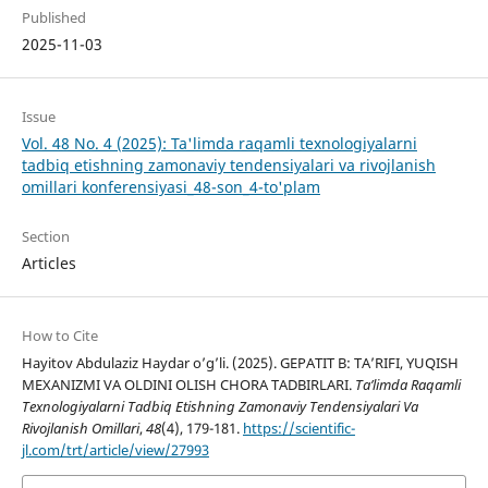
Published
2025-11-03
Issue
Vol. 48 No. 4 (2025): Ta'limda raqamli texnologiyalarni
tadbiq etishning zamonaviy tendensiyalari va rivojlanish
omillari konferensiyasi_48-son_4-to'plam
Section
Articles
How to Cite
Hayitov Abdulaziz Haydar o’g’li. (2025). GEPATIT B: TA’RIFI, YUQISH
MEXANIZMI VA OLDINI OLISH CHORA TADBIRLARI.
Ta’limda Raqamli
Texnologiyalarni Tadbiq Etishning Zamonaviy Tendensiyalari Va
Rivojlanish Omillari
,
48
(4), 179-181.
https://scientific-
jl.com/trt/article/view/27993