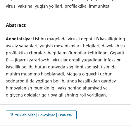
virus, vaksina, yuqish yo‘llari, profilaktika, immunitet.
Abstract
Annotatsiya:
Ushbu maqolada virusli gepatit B kasalligining
asosiy sabablari, yuqish mexanizmlari, belgilari, davolash va
profilaktika choralari haqida ma’lumotlar keltirilgan. Gepatit
B — jigarni zararlovchi, viruslar orqali yuqadigan infeksion
kasallik bo‘lib, butun dunyoda sog‘liqni saqlash tizimida
muhim muammo hisoblanadi. Maqola o‘quvchi uchun
soddaroq tilda yozilgan bo‘lib, unda kasallikdan qanday
himoyalanish mumkinligi, vaksinaning ahamiyati va
gigiyena qoidalariga rioya qilishning roli yoritilgan.
Yuklab olish|Download|Скачать