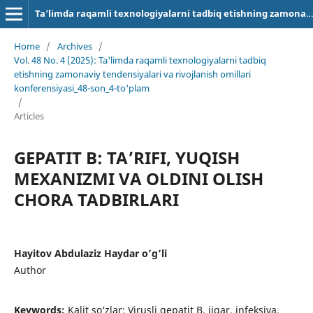
Ta'limda raqamli texnologiyalarni tadbiq etishning zamonaviy tendensiyalari va rivojlanish omillari
Home
/
Archives
/
Vol. 48 No. 4 (2025): Ta'limda raqamli texnologiyalarni tadbiq
etishning zamonaviy tendensiyalari va rivojlanish omillari
konferensiyasi_48-son_4-to'plam
/
Articles
GEPATIT B: TA’RIFI, YUQISH
MEXANIZMI VA OLDINI OLISH
CHORA TADBIRLARI
Hayitov Abdulaziz Haydar o’g’li
Author
Keywords:
Kalit so‘zlar: Virusli gepatit B, jigar, infeksiya,