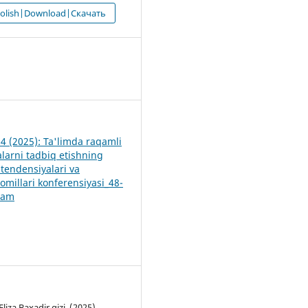
 olish|Download|Скачать
3
 4 (2025): Ta'limda raqamli
alarni tadbiq etishning
tendensiyalari va
 omillari konferensiyasi_48-
lam
liza Baxadir qizi. (2025).