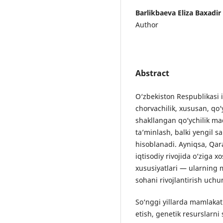
Barlikbaeva Eliza Baxadir 
Author
Abstract
O‘zbekiston Respublikasi 
chorvachilik, xususan, qo
shakllangan qo‘ychilik mad
ta’minlash, balki yengil
hisoblanadi. Ayniqsa, Qara
iqtisodiy rivojida o‘ziga x
xususiyatlari — ularning mo
sohani rivojlantirish uchu
So‘nggi yillarda mamlakati
etish, genetik resurslarni