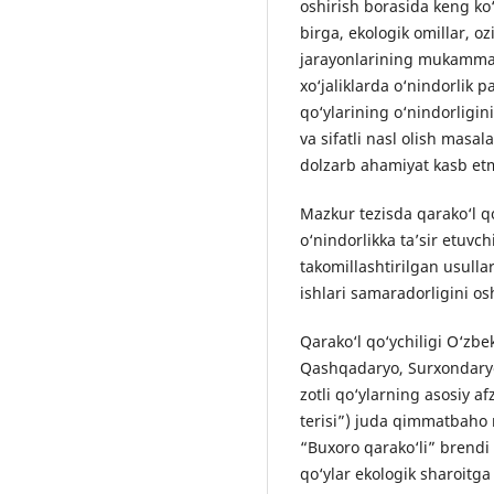
oshirish borasida keng ko
birga, ekologik omillar, oz
jarayonlarining mukammal 
xo‘jaliklarda o‘nindorlik
qo‘ylarining o‘nindorligin
va sifatli nasl olish masa
dolzarb ahamiyat kasb et
Mazkur tezisda qarako‘l qo
o‘nindorlikka ta’sir etuvch
takomillashtirilgan usulla
ishlari samaradorligini oshi
Qarako‘l qo‘ychiligi O‘zb
Qashqadaryo, Surxondaryo 
zotli qo‘ylarning asosiy af
terisi”) juda qimmatbaho
“Buxoro qarako‘li” brendi 
qo‘ylar ekologik sharoitg