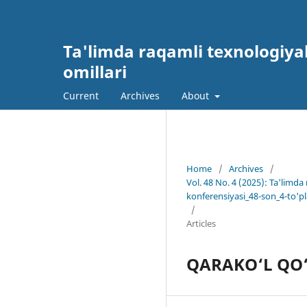
Ta'limda raqamli texnologiyal
omillari
Current
Archives
About
Home
/
Archives
/
Vol. 48 No. 4 (2025): Ta'limda
konferensiyasi_48-son_4-to'p
/
Articles
QARAKO‘L QO