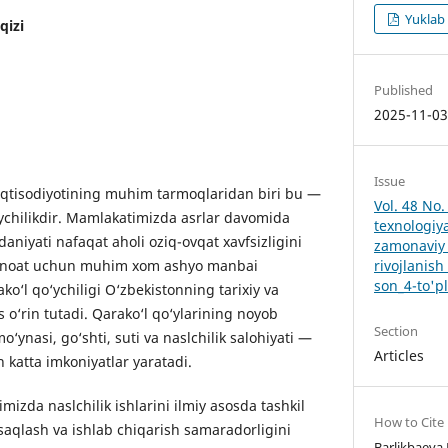
Yuklab
qizi
Published
2025-11-0
Issue
iqtisodiyotining muhim tarmoqlaridan biri bu —
Vol. 48 No.
‘ychilikdir. Mamlakatimizda asrlar davomida
texnologiy
aniyati nafaqat aholi oziq-ovqat xavfsizligini
zamonaviy 
 sanoat uchun muhim xom ashyo manbai
rivojlanish
son_4-to'p
ko‘l qo‘ychiligi O‘zbekistonning tarixiy va
os o‘rin tutadi. Qarako‘l qo‘ylarining noyob
Section
‘ynasi, go‘shti, suti va naslchilik salohiyati —
Articles
n katta imkoniyatlar yaratadi.
mizda naslchilik ishlarini ilmiy asosda tashkil
How to Cite
 saqlash va ishlab chiqarish samaradorligini
Barlikbaeva E