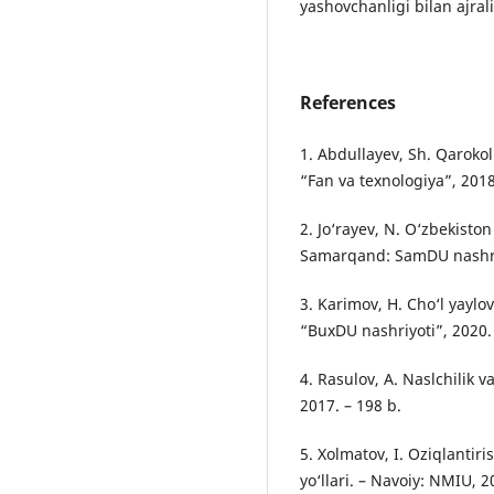
yashovchanligi bilan ajrali
References
1. Abdullayev, Sh. Qarokol
“Fan va texnologiya”, 2018
2. Jo‘rayev, N. O‘zbekiston
Samarqand: SamDU nashriy
3. Karimov, H. Cho‘l yaylo
“BuxDU nashriyoti”, 2020. 
4. Rasulov, A. Naslchilik v
2017. – 198 b.
5. Xolmatov, I. Oziqlantir
yo‘llari. – Navoiy: NMIU, 2