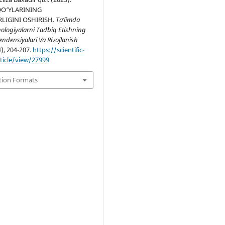
QO‘YLARINING
LIGINI OSHIRISH.
Ta’limda
ologiyalarni Tadbiq Etishning
ndensiyalari Va Rivojlanish
4), 204-207.
https://scientific-
rticle/view/27999
tion Formats