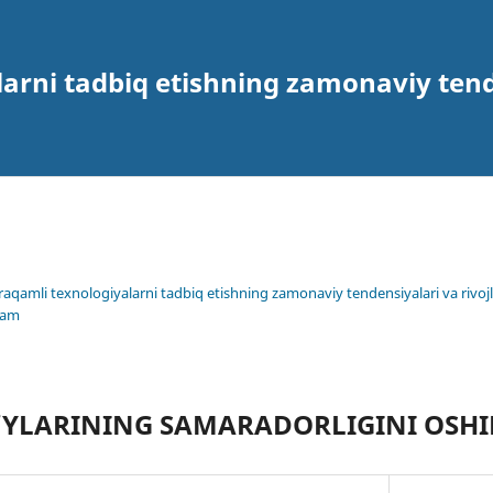
arni tadbiq etishning zamonaviy tende
 raqamli texnologiyalarni tadbiq etishning zamonaviy tendensiyalari va rivojl
lam
‘YLARINING SAMARADORLIGINI OSHI