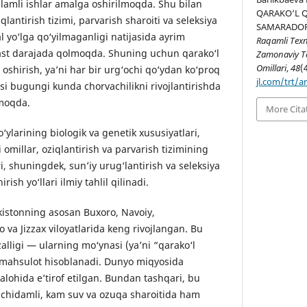
‘lamli ishlar amalga oshirilmoqda. Shu bilan
QARAKO‘L 
iqlantirish tizimi, parvarish sharoiti va seleksiya
SAMARADOR
yo‘lga qo‘yilmaganligi natijasida ayrim
Raqamli Texn
 past darajada qolmoqda. Shuning uchun qarako‘l
Zamonaviy Te
Omillari
,
48
(
i oshirish, ya’ni har bir urg‘ochi qo‘ydan ko‘proq
jl.com/trt/a
lasi bugungi kunda chorvachilikni rivojlantirishda
moqda.
More Cita
‘ylarining biologik va genetik xususiyatlari,
i omillar, oziqlantirish va parvarish tizimining
ri, shuningdek, sun’iy urug‘lantirish va seleksiya
rish yo‘llari ilmiy tahlil qilinadi.
ekistonning asosan Buxoro, Navoiy,
va Jizzax viloyatlarida keng rivojlangan. Bu
zalligi — ularning mo‘ynasi (ya’ni “qarako‘l
 mahsulot hisoblanadi. Dunyo miqyosida
alohida e’tirof etilgan. Bundan tashqari, bu
a chidamli, kam suv va ozuqa sharoitida ham