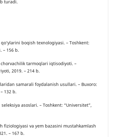
b turadi.
 qo‘ylarini boqish texnologiyasi. – Toshkent:
. – 156 b.
 chorvachilik tarmoqlari iqtisodiyoti. –
oti, 2019. – 214 b.
vlaridan samarali foydalanish usullari. – Buxoro:
– 132 b.
a seleksiya asoslari. – Toshkent: “Universitet”,
ish fiziologiyasi va yem bazasini mustahkamlash
021. – 167 b.