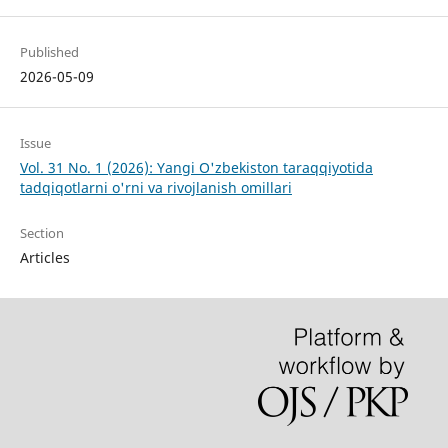
Published
2026-05-09
Issue
Vol. 31 No. 1 (2026): Yangi O'zbekiston taraqqiyotida
tadqiqotlarni o'rni va rivojlanish omillari
Section
Articles