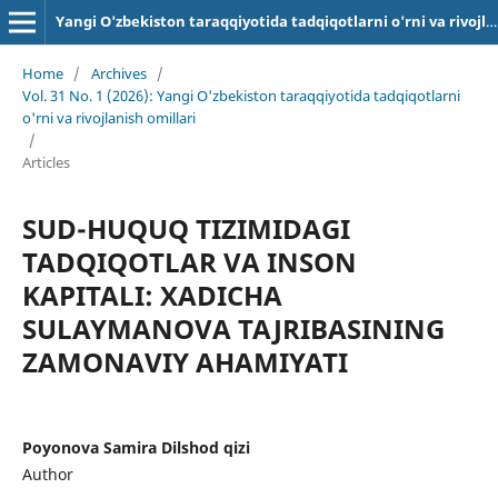
Yangi O'zbekiston taraqqiyotida tadqiqotlarni o'rni va rivojlanish omillari
Home
/
Archives
/
Vol. 31 No. 1 (2026): Yangi O'zbekiston taraqqiyotida tadqiqotlarni
o'rni va rivojlanish omillari
/
Articles
SUD-HUQUQ TIZIMIDAGI
TADQIQOTLAR VA INSON
KAPITALI: XADICHA
SULAYMANOVA TAJRIBASINING
ZAMONAVIY AHAMIYATI
Poyonova Samira Dilshod qizi
Author