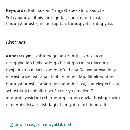
Keywords:
Kalit so`zlar: Yangi O‘zbekiston, Xadicha
Sulaymanova, ilmiy tadqiqotlar, sud ekspertizasi,
huquqshunoslik, inson kapitali, taraqqiyot strategiyasi.
Abstract
Annotatsiya
: Ushbu maqolada Yangi O‘zbekiston
taraqqiyotida ilmiy tadqiqotlarning o‘rni va ularning
rivojlanish omillari akademik Xadicha Sulaymanova ilmiy
merosi prizmasi orqali tahlil qilinadi. Muallif olimaning
huquqshunoslik faniga qo‘shgan hissasi, sud ekspertizasi
sohasidagi islohotlari va "nazariya-amaliyot"
integratsiyasidagi roli bugungi kunda davlat boshqaruvini
modernizatsiya qilishdagi ahamiyatini ochib beradi.
downloads/скачать/yuklab olish