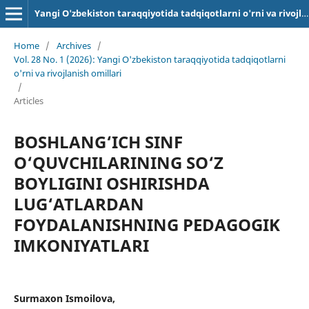
Yangi O'zbekiston taraqqiyotida tadqiqotlarni o'rni va rivojlanish omillari
Home
/
Archives
/
Vol. 28 No. 1 (2026): Yangi O'zbekiston taraqqiyotida tadqiqotlarni
o'rni va rivojlanish omillari
/
Articles
BOSHLANG‘ICH SINF
O‘QUVCHILARINING SO‘Z
BOYLIGINI OSHIRISHDA
LUG‘ATLARDAN
FOYDALANISHNING PEDAGOGIK
IMKONIYATLARI
Surmaxon Ismoilova,