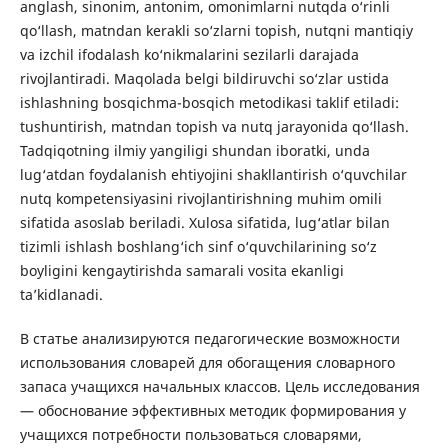
anglash, sinonim, antonim, omonimlarni nutqda o‘rinli
qo‘llash, matndan kerakli so‘zlarni topish, nutqni mantiqiy
va izchil ifodalash ko‘nikmalarini sezilarli darajada
rivojlantiradi. Maqolada belgi bildiruvchi so‘zlar ustida
ishlashning bosqichma-bosqich metodikasi taklif etiladi:
tushuntirish, matndan topish va nutq jarayonida qo‘llash.
Tadqiqotning ilmiy yangiligi shundan iboratki, unda
lug‘atdan foydalanish ehtiyojini shakllantirish o‘quvchilar
nutq kompetensiyasini rivojlantirishning muhim omili
sifatida asoslab beriladi. Xulosa sifatida, lug‘atlar bilan
tizimli ishlash boshlang‘ich sinf o‘quvchilarining so‘z
boyligini kengaytirishda samarali vosita ekanligi
ta’kidlanadi.
В статье анализируются педагогические возможности
использования словарей для обогащения словарного
запаса учащихся начальных классов. Цель исследования
— обоснование эффективных методик формирования у
учащихся потребности пользоваться словарями,