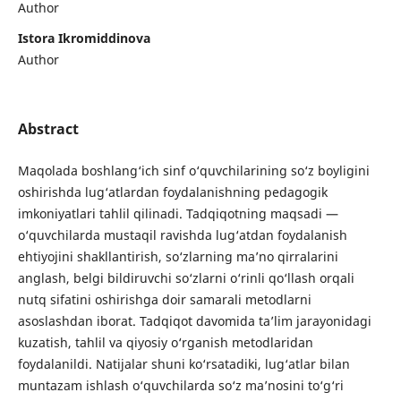
Author
Istora Ikromiddinova
Author
Abstract
Maqolada boshlang‘ich sinf o‘quvchilarining so‘z boyligini
oshirishda lug‘atlardan foydalanishning pedagogik
imkoniyatlari tahlil qilinadi. Tadqiqotning maqsadi —
o‘quvchilarda mustaqil ravishda lug‘atdan foydalanish
ehtiyojini shakllantirish, so‘zlarning ma’no qirralarini
anglash, belgi bildiruvchi so‘zlarni o‘rinli qo‘llash orqali
nutq sifatini oshirishga doir samarali metodlarni
asoslashdan iborat. Tadqiqot davomida ta’lim jarayonidagi
kuzatish, tahlil va qiyosiy o‘rganish metodlaridan
foydalanildi. Natijalar shuni ko‘rsatadiki, lug‘atlar bilan
muntazam ishlash o‘quvchilarda so‘z ma’nosini to‘g‘ri