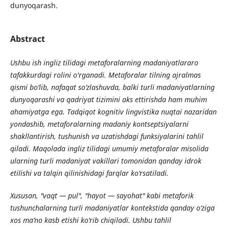
dunyoqarash.
Abstract
Ushbu ish ingliz tilidagi metaforalarning madaniyatlararo
tafakkurdagi rolini o'rganadi. Metaforalar tilning ajralmas
qismi bo‘lib, nafaqat so‘zlashuvda, balki turli madaniyatlarning
dunyoqarashi va qadriyat tizimini aks ettirishda ham muhim
ahamiyatga ega. Tadqiqot kognitiv lingvistika nuqtai nazaridan
yondashib, metaforalarning madaniy kontseptsiyalarni
shakllantirish, tushunish va uzatishdagi funksiyalarini tahlil
qiladi. Maqolada ingliz tilidagi umumiy metaforalar misolida
ularning turli madaniyat vakillari tomonidan qanday idrok
etilishi va talqin qilinishidagi farqlar ko‘rsatiladi.
Xususan, "vaqt — pul", "hayot — sayohat" kabi metaforik
tushunchalarning turli madaniyatlar kontekstida qanday o‘ziga
xos ma’no kasb etishi ko‘rib chiqiladi. Ushbu tahlil