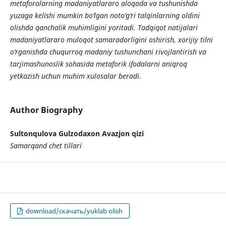
metaforalarning madaniyatlararo aloqada va tushunishda
yuzaga kelishi mumkin bo‘lgan noto‘g‘ri talqinlarning oldini
olishda qanchalik muhimligini yoritadi. Tadqiqot natijalari
madaniyatlararo muloqot samaradorligini oshirish, xorijiy tilni
o‘rganishda chuqurroq madaniy tushunchani rivojlantirish va
tarjimashunoslik sohasida metaforik ifodalarni aniqroq
yetkazish uchun muhim xulosalar beradi.
Author Biography
Sultonqulova Gulzodaxon Avazjon qizi
Samarqand chet tillari
download/скачать/yuklab olish