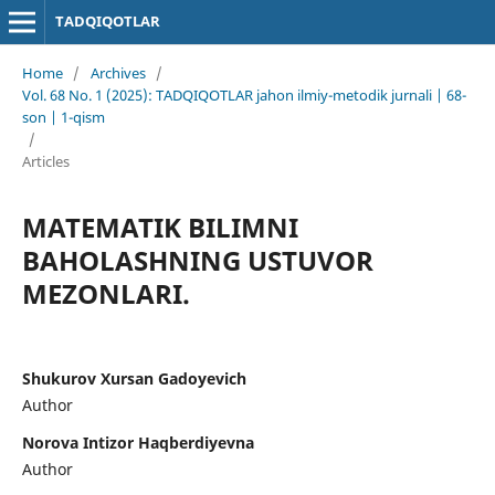
TADQIQOTLAR
Home
/
Archives
/
Vol. 68 No. 1 (2025): TADQIQOTLAR jahon ilmiy-metodik jurnali | 68-
son | 1-qism
/
Articles
MATEMATIK BILIMNI
BAHOLASHNING USTUVOR
MEZONLARI.
Shukurov Xursan Gadoyevich
Author
Norova Intizor Haqberdiyevna
Author