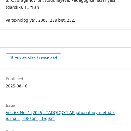
3. X. Ibragimov, Sh. Abdullayeva. Pedagogika nazariyasi
(darslik). T., “Fan
va texnologiya”, 2008, 288 bet. 252.
Yuklab olish / Download
Published
2025-08-10
Issue
Vol. 68 No. 1 (2025): TADQIQOTLAR jahon ilmiy-metodik
jurnali | 68-son | 1-qism