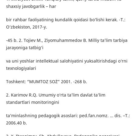
shaxsiy javobgarlik – har
bir rahbar faoliyatining kundalik qoidasi bo‘lishi kerak. -T.:
O‘zbekiston, 2017-y.
-45 b. 2. Tojiev M., Ziyomuhammedov B. Milliy ta’lim tarbiya
jarayoniga tatbig‘i
va uni yoshlar intellektual salohiyatini yuksaltirishdagi o‘rni
texnologiyalari
Toshkent: “MUMTOZ SO`Z” 2001. -268 b.
2. Karimov R.Q. Umumiy o‘rta ta’lim davlat ta’lim
standartlari monitoringini
ta’minlashning pedagogik asoslari: ped.fan.nomz. … dis. –T.:
2006.40 b.