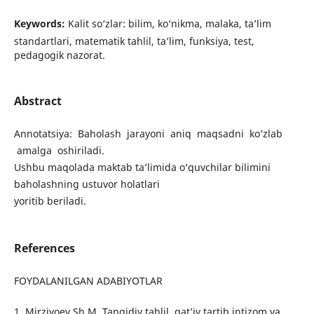
Keywords:
Kalit so‘zlar: bilim, ko‘nikma, malaka, ta’lim
standartlari, matematik tahlil, ta’lim, funksiya, test,
pedagogik nazorat.
Abstract
Annotatsiya: Baholash jarayoni aniq maqsadni ko‘zlab
amalga oshiriladi.
Ushbu maqolada maktab ta’limida o‘quvchilar bilimini
baholashning ustuvor holatlari
yoritib beriladi.
References
FOYDALANILGAN ADABIYOTLAR
1. Mirziyoev Sh.M. Tanqidiy tahlil, qat’iy tartib intizom va