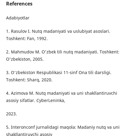
References
Adabiyotlar
1. Rasulov I. Nutq madaniyati va uslubiyat asoslari.
Toshkent: Fan, 1992.
2. Mahmudov M. O'zbek tili nutq madaniyati. Toshkent:
O'zbekiston, 2005.
3. O'zbekiston Respublikasi 11-sinf Ona tili darsligi.
Toshkent: Sharq, 2020.
4. Azimova M. Nutq madaniyati va uni shakllantiruvchi
asosiy sifatlar. CyberLeninka,
2023.
5. Interonconf jurnalidagi maqola: Madaniy nutq va uni
shakllantiruvchi asosiy