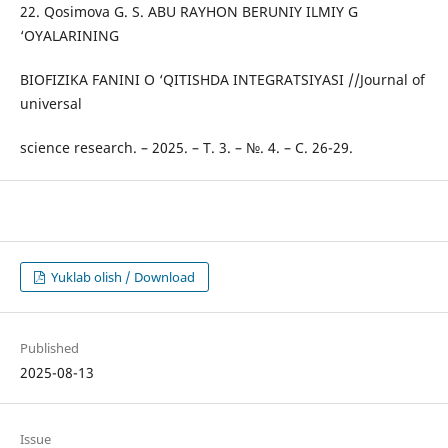
22. Qosimova G. S. ABU RAYHON BERUNIY ILMIY G
‘OYALARINING
BIOFIZIKA FANINI O ‘QITISHDA INTEGRATSIYASI //Journal of
universal
science research. – 2025. – Т. 3. – №. 4. – С. 26-29.
Yuklab olish / Download
Published
2025-08-13
Issue