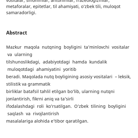
vositalar, sinonimlar, antonimlar, frazeologizmlar,
metaforalar, epitetlar, til ahamiyati, o’zbek tili, muloqot
samaradorligi.
Abstract
Mazkur maqola nutqning boyligini ta’minlovchi vositalar
va ularning
tilshunoslikdagi, adabiyotdagi hamda kundalik
muloqotdagi ahamiyatini yoritib
beradi. Maqolada nutq boyligining asosiy vositalari – leksik,
stilistik va grammatik
birliklar batafsil tahlil etilgan bo’lib, ularning nutqni
jonlantirish, fikrni aniq va ta’sirli
ifodalashdagi roli ko’rsatilgan. O’zbek tilining boyligini
saqlash va rivojlantirish
masalalariga alohida e’tibor qaratilgan.