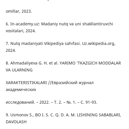
omillar, 2023.
6. In-academy.uz: Madaniy nutq va uni shakllantiruvchi
vositalari, 2024.
7. Nutq madaniyati Vikipediya sahifasi. Uz.wikipedia.org,
2024.
8. Ahmadaliyeva G. H. et al. YARIMO ‘TKAZGICH MODDALAR
VA ULARNING
XARAKTERISTIKALARI //Евразийский журнал
академических
исследований. – 2022. – Т. 2. – №. 1. – С. 91-93.
9. Usmonov S., BO I. S. C. Q. D. A. M. LISHINING SABABLARI,
DAVOLASH