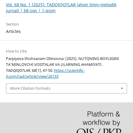
Vol. 68 No. 1 (2025): TADQIQOTLAR jahon ilmiy-metodik
jurnali | 68-son | 1-qism
Section
Articles
How to Cite
Parpiyeva Shohsanam Olimovna. (2025). NUTQNING BOYLIGINI
TA’MINLOVCHI VOSITALAR VA ULARNING AHAMIYATI .
TADQIQOTLAR
,
68
(1), 47-50.
https://scientific-
jl.com/tad/article/view/26133
More Citation Formats