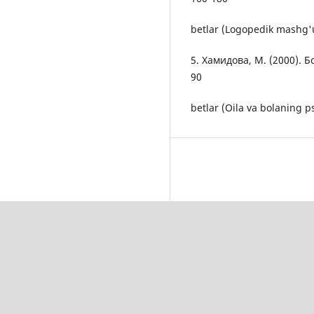
betlar (Logopedik mashg'u
5. Хамидова, М. (2000). Б
90
betlar (Oila va bolaning ps