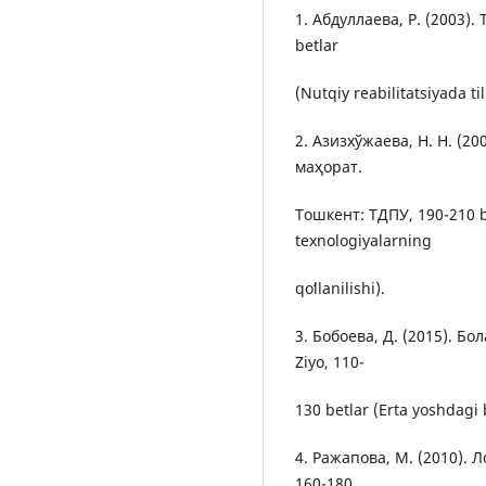
1. Абдуллаева, Р. (2003)
betlar
(Nutqiy reabilitatsiyada ti
2. Азизхўжаева, Н. Н. (2
маҳорат.
Тошкент: ТДПУ, 190-210 be
texnologiyalarning
qoʻllanilishi).
3. Бобоева, Д. (2015). 
Ziyo, 110-
130 betlar (Erta yoshdagi b
4. Ражапова, М. (2010). Л
160-180