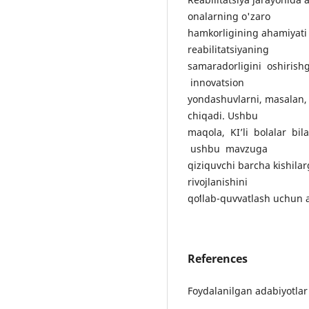
onalarning o'zaro
hamkorligining ahamiyati 
reabilitatsiyaning
samaradorligini oshirish
innovatsion
yondashuvlarni, masalan, oʻ
chiqadi. Ushbu
maqola, KI’li bolalar bil
ushbu mavzuga
qiziquvchi barcha kishilarg
rivojlanishini
qoʻllab-quvvatlash uchun 
References
Fоуdаlаnilgаn аdаbiуоtlаr