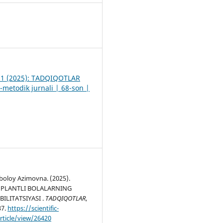
8
. 1 (2025): TADQIQOTLAR
-metodik jurnali | 68-son |
boloy Azimovna. (2025).
MPLANTLI BOLALARNING
ILITATSIYASI .
TADQIQOTLAR
,
37.
https://scientific-
rticle/view/26420