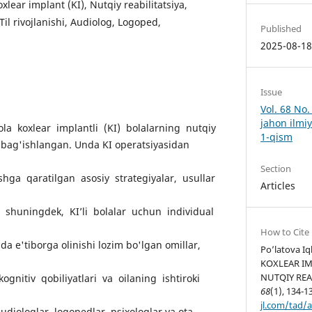
Koxlear implant (KI), Nutqiy reabilitatsiya,
 Til rivojlanishi, Audiolog, Logoped,
Published
2025-08-1
Issue
Vol. 68 No
jahon ilmiy
a koxlear implantli (KI) bolalarning nutqiy
1-qism
ga bag'ishlangan. Unda KI operatsiyasidan
Section
ishga qaratilgan asosiy strategiyalar, usullar
Articles
, shuningdek, KI’li bolalar uchun individual
How to Cite
hda e'tiborga olinishi lozim bo'lgan omillar,
Po’latova Iq
KOXLEAR I
NUTQIY REAB
kognitiv qobiliyatlari va oilaning ishtiroki
68
(1), 134-1
jl.com/tad/a
audiologlar, logopedlar, psixologlar va ota-