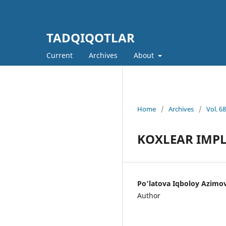
TADQIQOTLAR
Current
Archives
About
Home
/
Archives
/
Vol. 6
KOXLEAR IMPL
Po’latova Iqboloy Azimo
Author