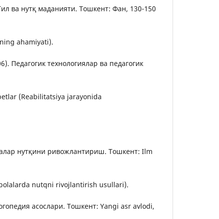
. Тил ва нутқ маданияти. Тошкент: Фан, 130-150
lning ahamiyati).
006). Педагогик технологиялар ва педагогик
tlar (Reabilitatsiya jarayonida
Болалар нутқини ривожлантириш. Тошкент: Ilm
olalarda nutqni rivojlantirish usullari).
огопедия асослари. Тошкент: Yangi asr avlodi,