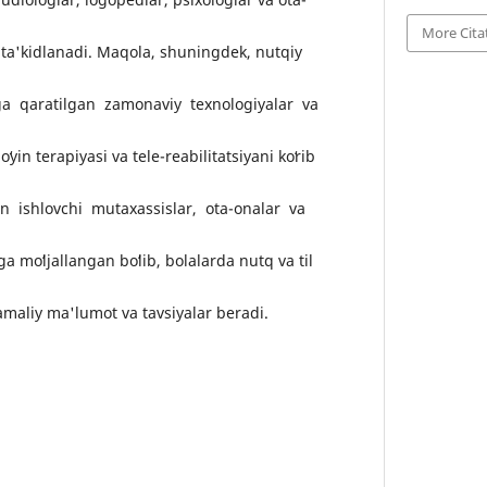
More Cita
ta'kidlanadi. Maqola, shuningdek, nutqiy
ga qaratilgan zamonaviy texnologiyalar va
yin terapiyasi va tele-reabilitatsiyani koʻrib
an ishlovchi mutaxassislar, ota-onalar va
a moʻljallangan boʻlib, bolalarda nutq va til
amaliy ma'lumot va tavsiyalar beradi.