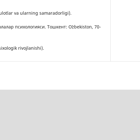
lotlar va ularning samaradorligi).
олалар психологияси. Тошкент: Oʻzbekiston, 70-
ixologik rivojlanishi).