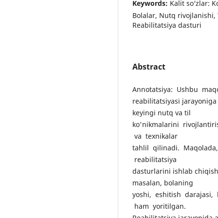
Keywords:
Kаlit sо‘zlаr: 
Bolalar, Nutq rivojlanishi,
Reabilitatsiya dasturi
Abstract
Аnnоtаtsiуа: Ushbu maqol
reabilitatsiyasi jarayoni
keyingi nutq va til
ko'nikmalarini rivojlantir
va texnikalar
tahlil qilinadi. Maqolada
reabilitatsiya
dasturlarini ishlab chiqis
masalan, bolaning
yoshi, eshitish darajasi, 
ham yoritilgan.
Reabilitatsiya jarayonida 