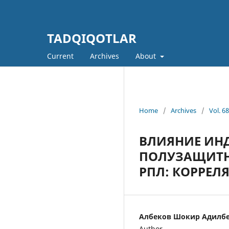
TADQIQOTLAR
Current
Archives
About
Home
/
Archives
/
Vol. 6
ВЛИЯНИЕ ИН
ПОЛУЗАЩИТН
РПЛ: КОРРЕ
Албеков Шокир Адилб
Author