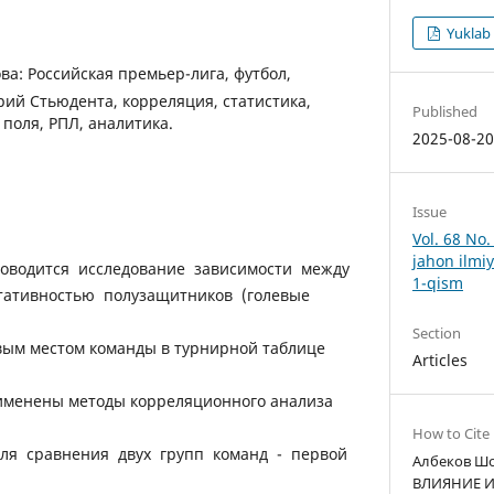
Yuklab 
а: Российская премьер-лига, футбол,
рий Стьюдента, корреляция, статистика,
Published
 поля, РПЛ, аналитика.
2025-08-2
Issue
Vol. 68 No
jahon ilmiy
роводится исследование зависимости между
1-qism
тативностью полузащитников (голевые
Section
вым местом команды в турнирной таблице
Articles
именены методы корреляционного анализа
How to Cite
для сравнения двух групп команд - первой
Албеков Шо
ВЛИЯНИЕ 