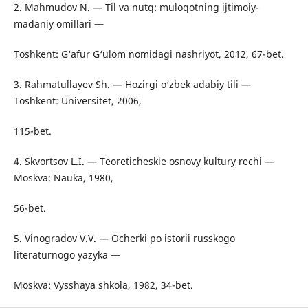
2. Mahmudov N. — Til va nutq: muloqotning ijtimoiy-
madaniy omillari —
Toshkent: G‘afur G‘ulom nomidagi nashriyot, 2012, 67-bet.
3. Rahmatullayev Sh. — Hozirgi o‘zbek adabiy tili —
Toshkent: Universitet, 2006,
115-bet.
4. Skvortsov L.I. — Teoreticheskie osnovy kultury rechi —
Moskva: Nauka, 1980,
56-bet.
5. Vinogradov V.V. — Ocherki po istorii russkogo
literaturnogo yazyka —
Moskva: Vysshaya shkola, 1982, 34-bet.