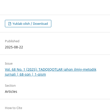
Yuklab olish / Download
Published
2025-08-22
Issue
Vol. 68 No. 1 (2025): TADQIQOTLAR jahon ilmiy-metodik
jurnali | 68-son | 1-qism
Section
Articles
How to Cite