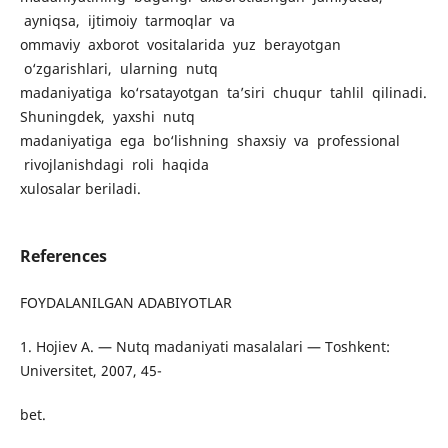
ayniqsa, ijtimoiy tarmoqlar va
ommaviy axborot vositalarida yuz berayotgan
o‘zgarishlari, ularning nutq
madaniyatiga ko‘rsatayotgan ta’siri chuqur tahlil qilinadi.
Shuningdek, yaxshi nutq
madaniyatiga ega bo‘lishning shaxsiy va professional
rivojlanishdagi roli haqida
xulosalar beriladi.
References
FOYDALANILGAN ADABIYOTLAR
1. Hojiev A. — Nutq madaniyati masalalari — Toshkent:
Universitet, 2007, 45-
bet.