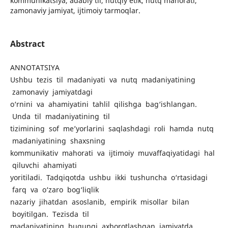
kommunikatsiya, adabiy til, nutqiy etik, nutq mahorati,
zamonaviy jamiyat, ijtimoiy tarmoqlar.
Abstract
ANNOTATSIYA
Ushbu tezis til madaniyati va nutq madaniyatining
zamonaviy jamiyatdagi
o‘rnini va ahamiyatini tahlil qilishga bag‘ishlangan.
Unda til madaniyatining til
tizimining sof me’yorlarini saqlashdagi roli hamda nutq
madaniyatining shaxsning
kommunikativ mahorati va ijtimoiy muvaffaqiyatidagi hal
qiluvchi ahamiyati
yoritiladi. Tadqiqotda ushbu ikki tushuncha o‘rtasidagi
farq va o‘zaro bog‘liqlik
nazariy jihatdan asoslanib, empirik misollar bilan
boyitilgan. Tezisda til
madaniyatining bugungi axborotlashgan jamiyatda,