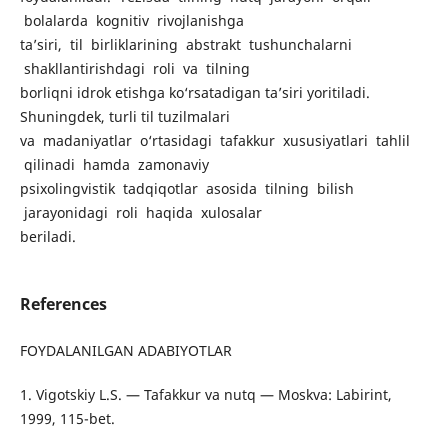
bolalarda kognitiv rivojlanishga
ta’siri, til birliklarining abstrakt tushunchalarni
shakllantirishdagi roli va tilning
borliqni idrok etishga ko‘rsatadigan ta’siri yoritiladi.
Shuningdek, turli til tuzilmalari
va madaniyatlar o‘rtasidagi tafakkur xususiyatlari tahlil
qilinadi hamda zamonaviy
psixolingvistik tadqiqotlar asosida tilning bilish
jarayonidagi roli haqida xulosalar
beriladi.
References
FOYDALANILGAN ADABIYOTLAR
1. Vigotskiy L.S. — Tafakkur va nutq — Moskva: Labirint,
1999, 115-bet.