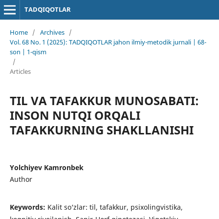
TADQIQOTLAR
Home
/
Archives
/
Vol. 68 No. 1 (2025): TADQIQOTLAR jahon ilmiy-metodik jurnali | 68-
son | 1-qism
/
Articles
TIL VA TAFAKKUR MUNOSABATI:
INSON NUTQI ORQALI
TAFAKKURNING SHAKLLANISHI
Yolchiyev Kamronbek
Author
Keywords:
Kalit so‘zlar: til, tafakkur, psixolingvistika,