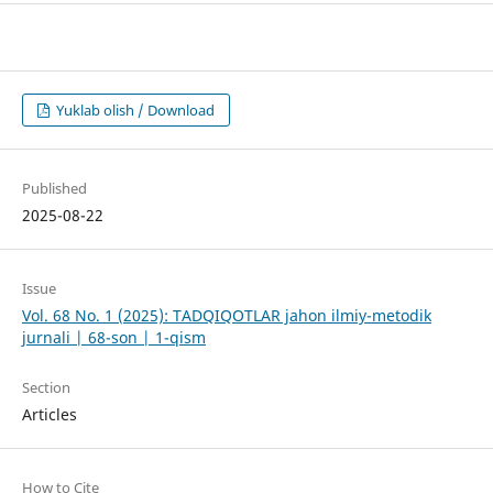
Yuklab olish / Download
Published
2025-08-22
Issue
Vol. 68 No. 1 (2025): TADQIQOTLAR jahon ilmiy-metodik
jurnali | 68-son | 1-qism
Section
Articles
How to Cite