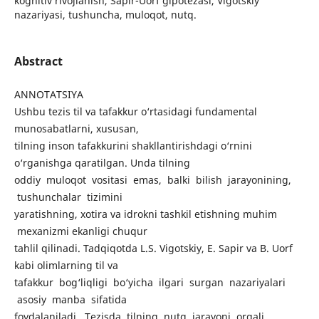
kognitiv rivojlanish, Sapir-Uorf gipotezasi, Vigotskiy
nazariyasi, tushuncha, muloqot, nutq.
Abstract
ANNOTATSIYA
Ushbu tezis til va tafakkur o‘rtasidagi fundamental
munosabatlarni, xususan,
tilning inson tafakkurini shakllantirishdagi o‘rnini
o‘rganishga qaratilgan. Unda tilning
oddiy muloqot vositasi emas, balki bilish jarayonining,
tushunchalar tizimini
yaratishning, xotira va idrokni tashkil etishning muhim
mexanizmi ekanligi chuqur
tahlil qilinadi. Tadqiqotda L.S. Vigotskiy, E. Sapir va B. Uorf
kabi olimlarning til va
tafakkur bog‘liqligi bo‘yicha ilgari surgan nazariyalari
asosiy manba sifatida
foydalaniladi. Tezisda tilning nutq jarayoni orqali