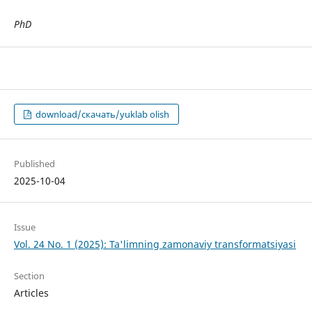
PhD
download/скачать/yuklab olish
Published
2025-10-04
Issue
Vol. 24 No. 1 (2025): Ta'limning zamonaviy transformatsiyasi
Section
Articles