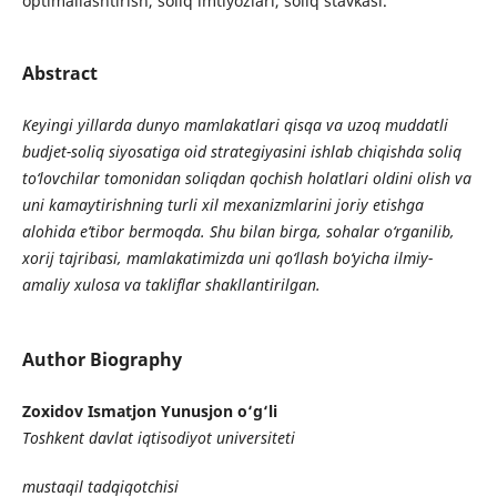
optimallashtirish, soliq imtiyozlari, soliq stavkasi.
Abstract
Keyingi yillarda dunyo mamlakatlari qisqa va uzoq muddatli
budjet-soliq siyosatiga oid strategiyasini ishlab chiqishda soliq
to‘lovchilar tomonidan soliqdan qochish holatlari oldini olish va
uni kamaytirishning turli xil mexanizmlarini joriy etishga
alohida e’tibor bermoqda. Shu bilan birga, sohalar o‘rganilib,
xorij tajribasi, mamlakatimizda uni qo‘llash bo‘yicha ilmiy-
amaliy xulosa va takliflar shakllantirilgan.
Author Biography
Zoxidov Ismatjon Yunusjon o‘g‘li
Toshkent davlat iqtisodiyot universiteti
mustaqil tadqiqotchisi