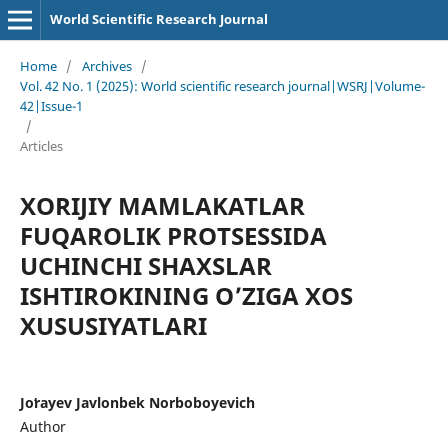
World Scientific Research Journal
Home
/
Archives
/
Vol. 42 No. 1 (2025): World scientific research journal|WSRJ|Volume-
42|Issue-1
/
Articles
XORIJIY MAMLAKATLAR
FUQAROLIK PROTSESSIDA
UCHINCHI SHAXSLAR
ISHTIROKINING OʼZIGA XOS
XUSUSIYATLARI
Joʻrayev Javlonbek Norboboyevich
Author