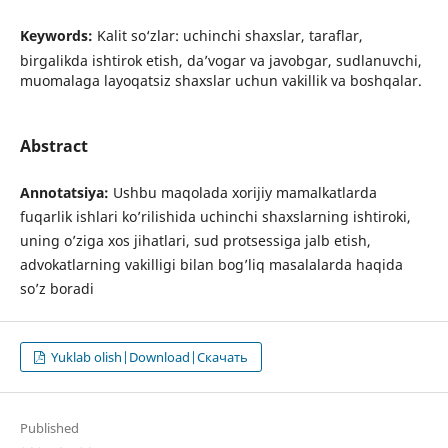
Keywords:
Kalit so‘zlar: uchinchi shaxslar, taraflar,
birgalikda ishtirok etish, da’vogar va javobgar, sudlanuvchi,
muomalaga layoqatsiz shaxslar uchun vakillik va boshqalar.
Abstract
Annotatsiya:
Ushbu maqolada xorijiy mamalkatlarda
fuqarlik ishlari koʼrilishida uchinchi shaxslarning ishtiroki,
uning oʼziga xos jihatlari, sud protsessiga jalb etish,
advokatlarning vakilligi bilan bogʼliq masalalarda haqida
soʼz boradi
Yuklab olish|Download|Скачать
Published