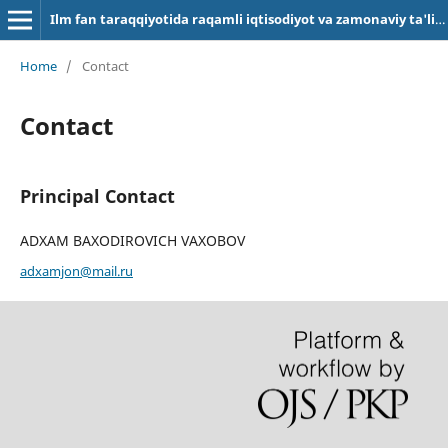
Ilm fan taraqqiyotida raqamli iqtisodiyot va zamonaviy ta'limning o'rni hamda rivojlanish omillari
Home
/
Contact
Contact
Principal Contact
ADXAM BAXODIROVICH VAXOBOV
adxamjon@mail.ru