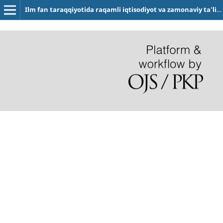
Ilm fan taraqqiyotida raqamli iqtisodiyot va zamonaviy ta'limning o'rni hamda rivojlanish omillari