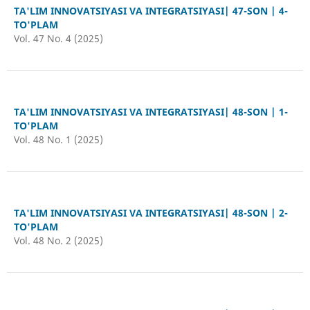
TA'LIM INNOVATSIYASI VA INTEGRATSIYASI| 47-SON | 4-
TO'PLAM
Vol. 47 No. 4 (2025)
TA'LIM INNOVATSIYASI VA INTEGRATSIYASI| 48-SON | 1-
TO'PLAM
Vol. 48 No. 1 (2025)
TA'LIM INNOVATSIYASI VA INTEGRATSIYASI| 48-SON | 2-
TO'PLAM
Vol. 48 No. 2 (2025)