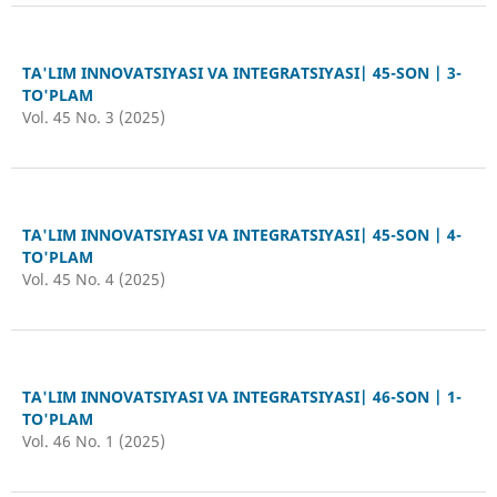
TA'LIM INNOVATSIYASI VA INTEGRATSIYASI| 45-SON | 3-
TO'PLAM
Vol. 45 No. 3 (2025)
TA'LIM INNOVATSIYASI VA INTEGRATSIYASI| 45-SON | 4-
TO'PLAM
Vol. 45 No. 4 (2025)
TA'LIM INNOVATSIYASI VA INTEGRATSIYASI| 46-SON | 1-
TO'PLAM
Vol. 46 No. 1 (2025)