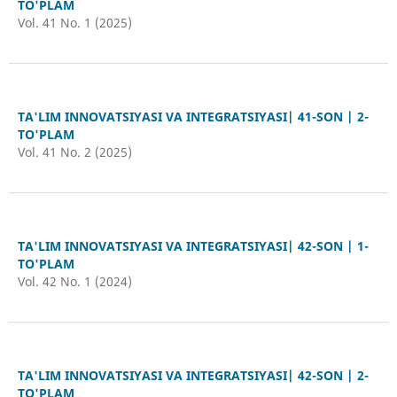
TO'PLAM
Vol. 41 No. 1 (2025)
TA'LIM INNOVATSIYASI VA INTEGRATSIYASI| 41-SON | 2-
TO'PLAM
Vol. 41 No. 2 (2025)
TA'LIM INNOVATSIYASI VA INTEGRATSIYASI| 42-SON | 1-
TO'PLAM
Vol. 42 No. 1 (2024)
TA'LIM INNOVATSIYASI VA INTEGRATSIYASI| 42-SON | 2-
TO'PLAM